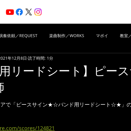
HOME
ARTISTS
N
演奏依頼／REQUEST
楽曲制作／WORKS
マポイ
教室／
2021年12月8日
読了時間: 1分
iritsMusic
楽曲制作／WORKS
演奏依頼／REQUEST
用リードシート】ピース
師
VIEWS OF REVIEWS
Piascore
と評価されています。
楽譜ストアで「ピースサイン★☆バンド用リードシート☆★」
core.com/scores/124821