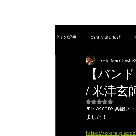
The Free Spirits Music
全ての記事
Toshi Maruhashi
Toshi Maruhashi
楽譜制作／SCORE
TheFreeSp
【バンド
/ 米津玄
楽譜制作／SCORE
YouTube
5つ星のうちNaN
▼Piascore 
ました！
https://store.pias