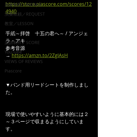
https://store.piascore.com/scores/12
楽曲制作／WORKS
4940
演奏依頼／REQUEST
教室／LESSON
マポイ
手紙～拝啓　十五の君へ～ / アンジェ
ラ・アキ
楽譜制作／SCORE
参考音源
YouTube
→ 
https://amzn.to/2ZglAsH
VIEWS OF REVIEWS
Piascore
▼バンド用リードシートを制作しまし
た。
現場で使いやすいように基本的には２
～３ページで収まるようにしていま
す。