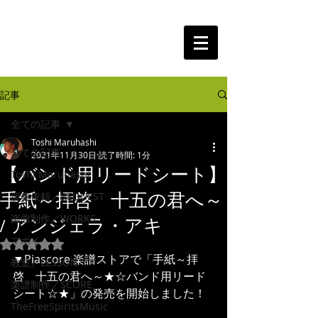
The Free Spirits Music
記事
全ての記事
Toshi Maruhashi
全ての記事
2021年11月30日
読了時間: 1分
【バンド用リードシート】
Toshi Maruhashi
手紙～拝啓 十五の君へ～
演奏依頼／REQUEST
楽曲制作／WORKS
/ アンジェラ・アキ
マポイ
5つ星のうちNaNと評価されています。
▼Piascore 楽譜ストアで「手紙～拝
教室／LESSON
啓　十五の君へ～★☆バンド用リード
楽譜制作／SCORE
シート☆★」の発売を開始しました！
TheFreeSpiritsMusic