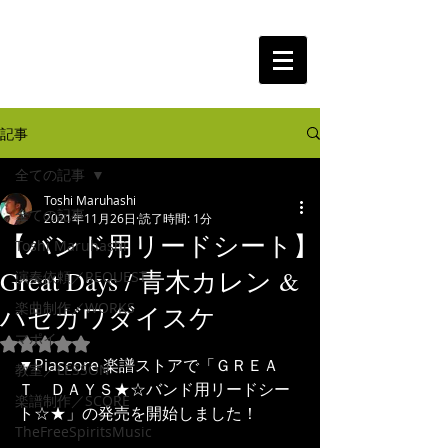
The Free Spirits Music
記事
全ての記事
Toshi Maruhashi
全ての記事
2021年11月26日
読了時間: 1分
【バンド用リードシート】
Toshi Maruhashi
Great Days / 青木カレン &
演奏依頼／REQUEST
楽曲制作／WORKS
ハセガワダイスケ
マポイ
5つ星のうちNaNと評価されています。
▼Piascore 楽譜ストアで「ＧＲＥＡ
教室／LESSON
Ｔ　ＤＡＹＳ★☆バンド用リードシー
楽譜制作／SCORE
ト☆★」の発売を開始しました！
TheFreeSpiritsMusic