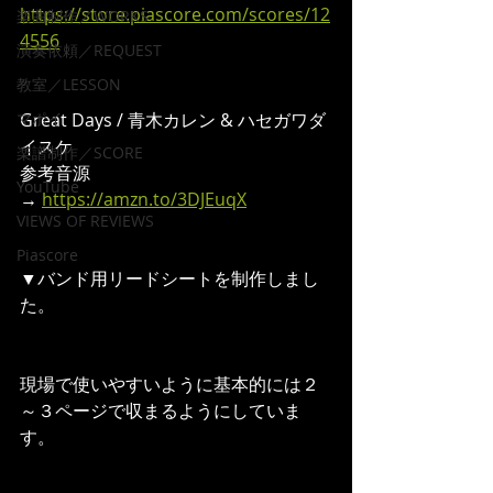
https://store.piascore.com/scores/12
楽曲制作／WORKS
4556
演奏依頼／REQUEST
教室／LESSON
マポイ
Great Days / 青木カレン & ハセガワダ
イスケ
楽譜制作／SCORE
参考音源
YouTube
→ 
https://amzn.to/3DJEuqX
VIEWS OF REVIEWS
Piascore
▼バンド用リードシートを制作しまし
た。
現場で使いやすいように基本的には２
～３ページで収まるようにしていま
す。