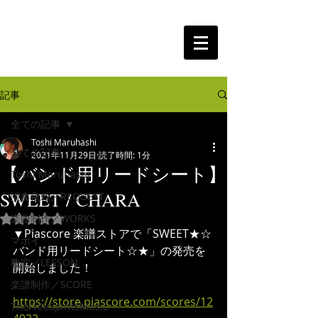
The Free Spirits Music
記事
全ての記事
Toshi Maruhashi
全ての記事
2021年11月29日
読了時間: 1分
【バンド用リードシート】
Toshi Maruhashi
SWEET / CHARA
演奏依頼／REQUEST
楽曲制作／WORKS
5つ星のうちNaNと評価されています。
▼Piascore 楽譜ストアで「SWEET★☆
マポイ
バンド用リードシート☆★」の発売を
教室／LESSON
開始しました！
楽譜制作／SCORE
https://store.piascore.com/scores/12
TheFreeSpiritsMusic