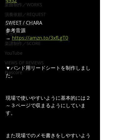
4932
楽曲制作／WORKS
演奏依頼／REQUEST
SWEET / CHARA
教室／LESSON
参考音源
マポイ
→ 
https://amzn.to/3xfLgT0
楽譜制作／SCORE
YouTube
VIEWS OF REVIEWS
▼バンド用リードシートを制作しまし
Piascore
た。
現場で使いやすいように基本的には２
～３ページで収まるようにしていま
す。
また現場でのメモ書きをしやすいよう