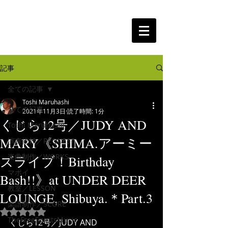
The Free Spirits Music
記事
全ての記事
Toshi Maruhashi
全ての記事
2021年11月3日
読了時間: 1分
くじら12号／JUDY AND
Toshi Maruhashi
MARY《SHIMA.アーミー
演奏依頼／REQUEST
楽曲制作／WORKS
ズライブ！Birthday
マポイ
Bash!!》at UNDER DEER
教室／LESSON
LOUNGE, Shibuya.＊Part.3
楽譜制作／SCORE
5つ星のうちNaNと評価されています。
TheFreeSpiritsMusic
くじら12号／JUDY AND 