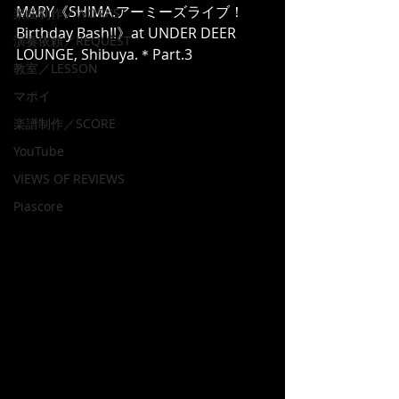
MARY《SHIMA.アーミーズライブ！
楽曲制作／WORKS
Birthday Bash!!》at UNDER DEER 
演奏依頼／REQUEST
LOUNGE, Shibuya.＊Part.3
教室／LESSON
マポイ
楽譜制作／SCORE
YouTube
VIEWS OF REVIEWS
Piascore