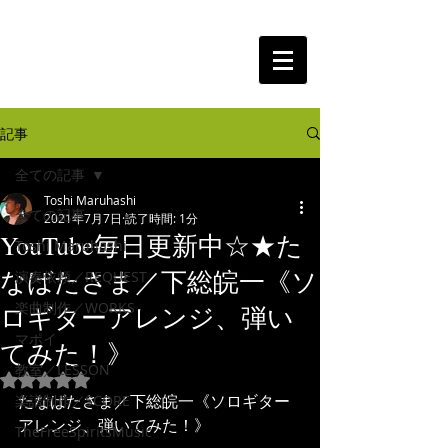
The Free Spirits Music
記事
全ての記事
Toshi Maruhashi
全ての記事
2021年7月7日
読了時間: 1分
YouTube毎日更新中☆★た
Toshi Maruhashi
なばたさま／下総皖一《ソ
演奏依頼／REQUEST
楽曲制作／WORKS
ロギターアレンジ、弾い
マポイ
てみた！》
教室／LESSON
5つ星のうちNaNと評価されています。
たなばたさま／下総皖一《ソロギター
楽譜制作／SCORE
アレンジ、弾いてみた！》
TheFreeSpiritsMusic