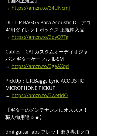
【国内正規品】
→ 
https://amzn.to/34UNcmj
DI：L.R.BAGGS Para Acoustic D.I. アコ
ギ用ダイレクトボックス 正規輸入品
→ 
https://amzn.to/3pyO7Tg
Cables：CAJ カスタムオーディオジャ
パン ギターケーブル IL-5M
→ 
https://amzn.to/3geAXqd
PickUp：L.R.Baggs Lyric ACOUSTIC 
MICROPHONE PICKUP 
→ 
https://amzn.to/3wetldO
【ギターのメンテナンスにオススメ！
職人御用達☆★】  
dmi guitar labs フレット磨き専用クロ