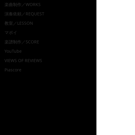
楽曲制作／WORKS
演奏依頼／REQUEST
教室／LESSON
マポイ
楽譜制作／SCORE
YouTube
VIEWS OF REVIEWS
Piascore