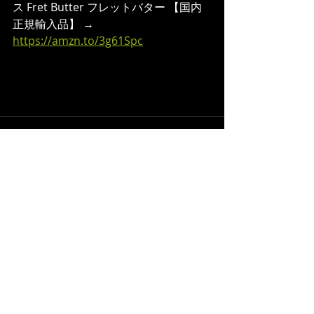
ス Fret Butter フレットバター 【国内
正規輸入品】 → 
https://amzn.to/3g61Spc
最新記事
すべて表示