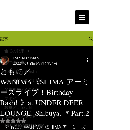
The Free Spirits Music
記事
全ての記事
Toshi Maruhashi
全ての記事
2022年6月3日
読了時間: 1分
ともに／
Toshi Maruhashi
WANIMA《SHIMA.アーミ
演奏依頼／REQUEST
楽曲制作／WORKS
ーズライブ！Birthday
マポイ
Bash!!》at UNDER DEER
教室／LESSON
LOUNGE, Shibuya. ＊Part.2
楽譜制作／SCORE
5つ星のうちNaNと評価されています。
TheFreeSpiritsMusic
ともに／WANIMA《SHIMA.アーミーズ