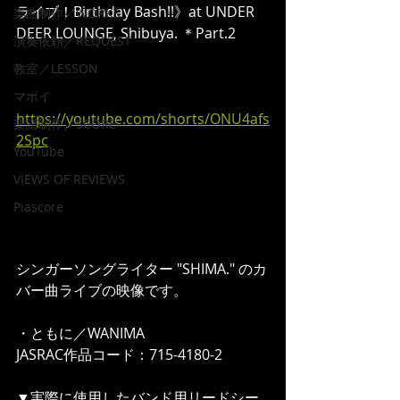
ライブ！Birthday Bash!!》at UNDER 
楽曲制作／WORKS
DEER LOUNGE, Shibuya. ＊Part.2
演奏依頼／REQUEST
教室／LESSON
マポイ
https://youtube.com/shorts/ONU4afs
楽譜制作／SCORE
2Spc
YouTube
VIEWS OF REVIEWS
Piascore
シンガーソングライター "SHIMA." のカ
バー曲ライブの映像です。  
・ともに／WANIMA 
JASRAC作品コード：715-4180-2   
▼実際に使用したバンド用リードシー