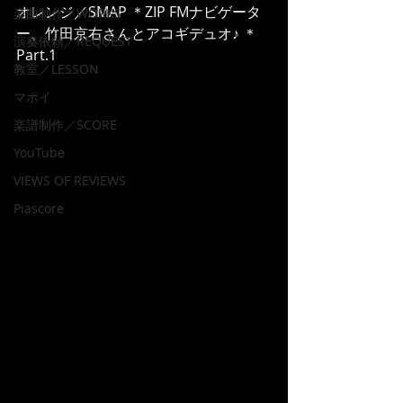
オレンジ／SMAP ＊ZIP FMナビゲータ
楽曲制作／WORKS
ー、竹田京右さんとアコギデュオ♪ ＊
演奏依頼／REQUEST
Part.1
教室／LESSON
マポイ
楽譜制作／SCORE
YouTube
VIEWS OF REVIEWS
Piascore