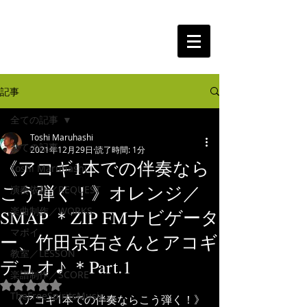
The Free Spirits Music
記事
全ての記事
Toshi Maruhashi
全ての記事
2021年12月29日
読了時間: 1分
《アコギ1本での伴奏なら
Toshi Maruhashi
こう弾く！》オレンジ／
演奏依頼／REQUEST
楽曲制作／WORKS
SMAP ＊ZIP FMナビゲータ
マポイ
ー、竹田京右さんとアコギ
教室／LESSON
デュオ♪ ＊Part.1
楽譜制作／SCORE
5つ星のうちNaNと評価されています。
TheFreeSpiritsMusic
《アコギ1本での伴奏ならこう弾く！》