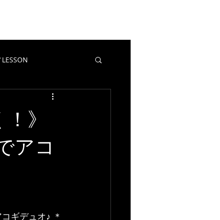
EWS
CONTACT
BLOG
LESSON
教室／LESSON
マポイ
く！》
曲でアコ
コギデュオ♪ ＊