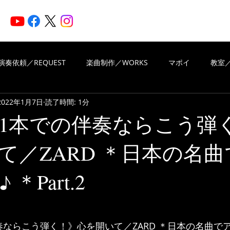
HOME
ARTISTS
N
演奏依頼／REQUEST
楽曲制作／WORKS
マポイ
教室／
2022年1月7日
読了時間: 1分
iritsMusic
楽曲制作／WORKS
演奏依頼／REQUEST
1本での伴奏ならこう弾
て／ZARD ＊日本の名
VIEWS OF REVIEWS
Piascore
＊Part.2
と評価されています。
ならこう弾く！》心を開いて／ZARD ＊日本の名曲でア