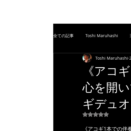
The Free Spirits Music
全ての記事
Toshi Maruhashi
Toshi Maruhashi
楽譜制作／SCORE
TheFreeSp
《アコギ
心を開い
楽譜制作／SCORE
YouTube
ギデュオ♪ 
5つ星のうちNaN
《アコギ1本での伴奏