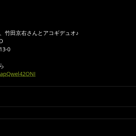
ター、竹田京右さんとアコギデュオ♪ 
D 
-0  
ら 
e/apQwel42ONI