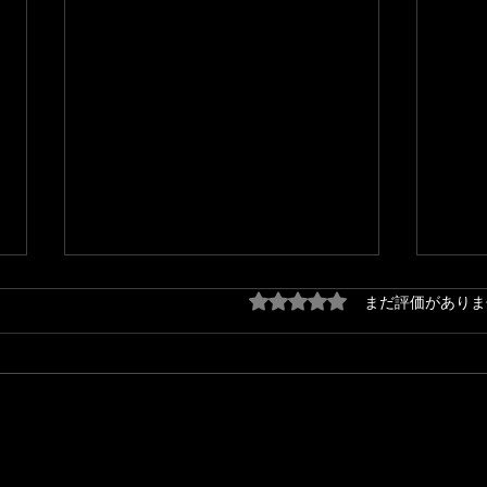
5つ星のうち0と評価され
まだ評価がありま
『秋の味覚〜収穫祭〜』配信
『秋