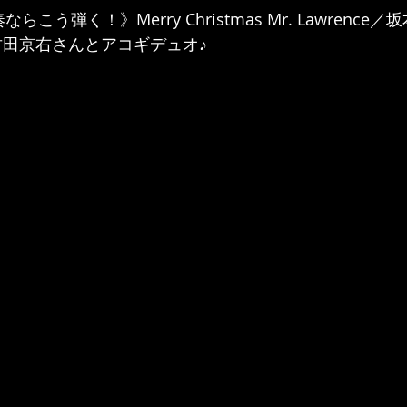
う弾く！》Merry Christmas Mr. Lawrence／坂
竹田京右さんとアコギデュオ♪