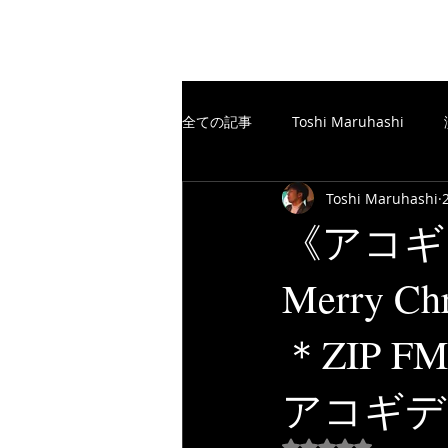
The Free Spirits Music
全ての記事
Toshi Maruhashi
Toshi Maruhashi
楽譜制作／SCORE
TheFreeSp
《アコギ
Merry C
楽譜制作／SCORE
YouTube
＊ZIP
アコギデ
5つ星のうちNaN