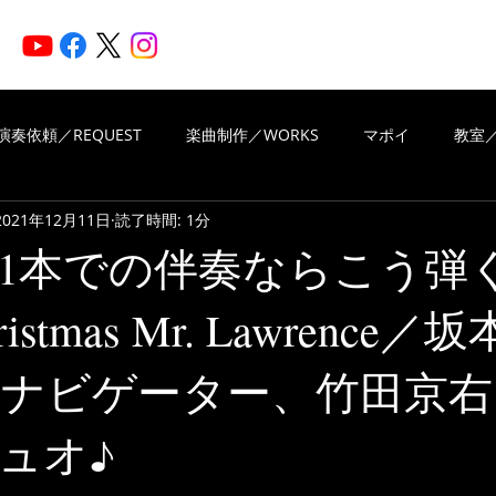
HOME
ARTISTS
N
演奏依頼／REQUEST
楽曲制作／WORKS
マポイ
教室／
2021年12月11日
読了時間: 1分
iritsMusic
楽曲制作／WORKS
演奏依頼／REQUEST
1本での伴奏ならこう弾
hristmas Mr. Lawrence／
VIEWS OF REVIEWS
Piascore
 FMナビゲーター、竹田京
ュオ♪
と評価されています。