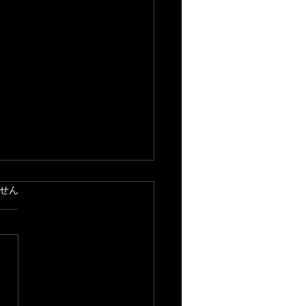
ています。
せん
の味覚〜収穫祭〜』作曲