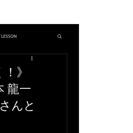
EWS
CONTACT
BLOG
LESSON
教室／LESSON
マポイ
く！》
坂本 龍一
右さんと