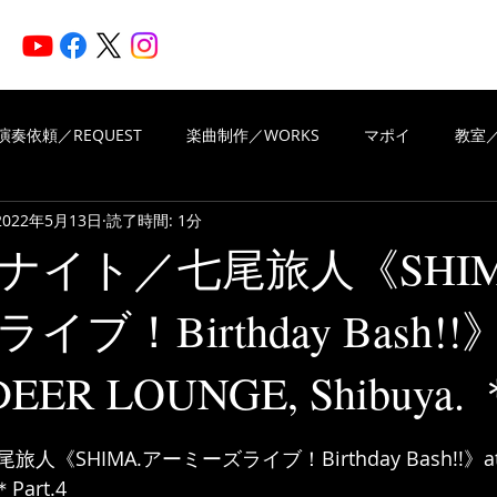
HOME
ARTISTS
N
演奏依頼／REQUEST
楽曲制作／WORKS
マポイ
教室／
2022年5月13日
読了時間: 1分
iritsMusic
楽曲制作／WORKS
演奏依頼／REQUEST
ナイト／七尾旅人《SHIM
ブ！Birthday Bash!!》
VIEWS OF REVIEWS
Piascore
EER LOUNGE, Shibuya. ＊
と評価されています。
SHIMA.アーミーズライブ！Birthday Bash!!》at U
＊Part.4