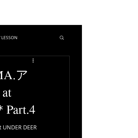
EWS
CONTACT
BLOG
LESSON
教室／LESSON
マポイ
A.ア
at
Part.4
NDER DEER 