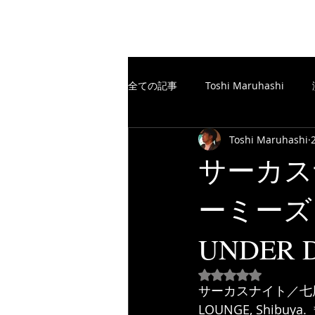
The Free Spirits Music
全ての記事
Toshi Maruhashi
Toshi Maruhashi
楽譜制作／SCORE
TheFreeSp
サーカス
ーミーズライ
楽譜制作／SCORE
YouTube
UNDER D
5つ星のうちNaN
サーカスナイト／七尾旅人《
LOUNGE, Shibuya. 