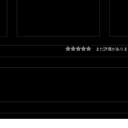
5つ星のうち0と評価され
まだ評価がありま
『秋の味覚〜収穫祭〜』配信
『秋
開始！！
活動
トア
💿🎉