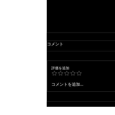
コメント
評価を追加
【ジャズ・アドリブ研究】
コメントを追加…
Jean de Fleur / Grant Green