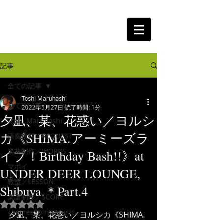
The Free Spirits Music
記事
全ての記事
Toshi Maruhashi
全ての記事
2022年5月27日
読了時間: 1分
夕凪、某、花惑い／ヨルシ
Toshi Maruhashi
カ《SHIMA.アーミーズラ
演奏依頼／REQUEST
楽曲制作／WORKS
イブ！Birthday Bash!!》at
マポイ
UNDER DEER LOUNGE,
教室／LESSON
Shibuya.＊Part.4
楽譜制作／SCORE
5つ星のうちNaNと評価されています。
TheFreeSpiritsMusic
夕凪、某、花惑い／ヨルシカ《SHIMA.