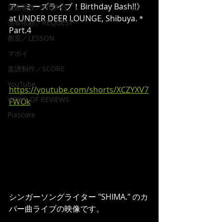
アーミーズライブ！Birthday Bash!!》
楽曲制作／WORKS
at UNDER DEER LOUNGE, Shibuya.＊
演奏依頼／REQUEST
Part.4
教室／LESSON
マポイ
楽譜制作／SCORE
YouTube
https://youtube.com/shorts/XCZYXV7
VIEWS OF REVIEWS
FWOk
Piascore
シンガーソングライター "SHIMA." のカ
バー曲ライブの映像です。  