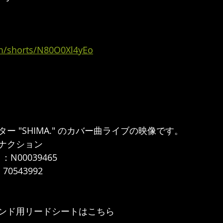
om/shorts/N80O0Xl4yEo
 "SHIMA." のカバー曲ライブの映像です。  
ナクション 
：N00039465
0543992  
ンド用リードシートはこちら 