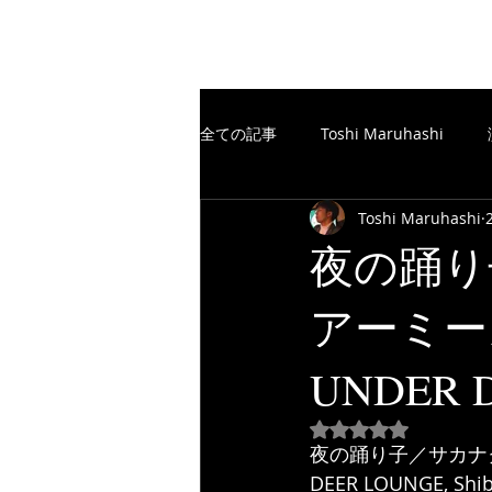
The Free Spirits Music
全ての記事
Toshi Maruhashi
Toshi Maruhashi
楽譜制作／SCORE
TheFreeSp
夜の踊り
アーミーズラ
楽譜制作／SCORE
YouTube
UNDER D
5つ星のうちNaN
夜の踊り子／サカナクショ
DEER LOUNGE, Shib