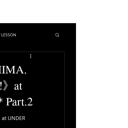
EWS
CONTACT
BLOG
LESSON
教室／LESSON
マポイ
MA.
!》at
Part.2
t UNDER 