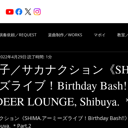
HOME
ARTISTS
N
演奏依頼／REQUEST
楽曲制作／WORKS
マポイ
教室／
2022年4月29日
読了時間: 1分
iritsMusic
楽曲制作／WORKS
演奏依頼／REQUEST
子／サカナクション《SHI
イブ！Birthday Bash!
VIEWS OF REVIEWS
Piascore
EER LOUNGE, Shibuya. ＊
と評価されています。
ン《SHIMA.アーミーズライブ！Birthday Bash!!》a
uya. ＊Part.2