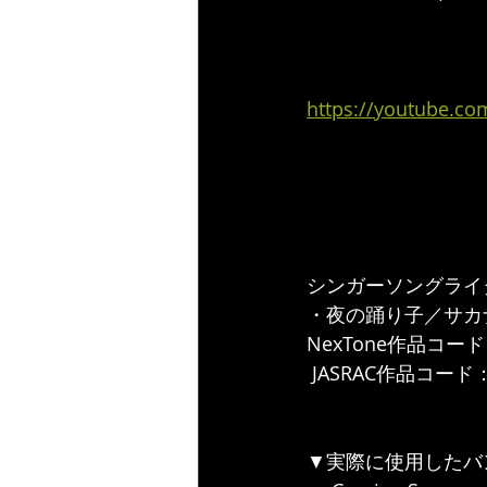
https://youtube.c
シンガーソングライター
・夜の踊り子／サカ
NexTone作品コード 
 JASRAC作品コード：7
▼実際に使用したバ