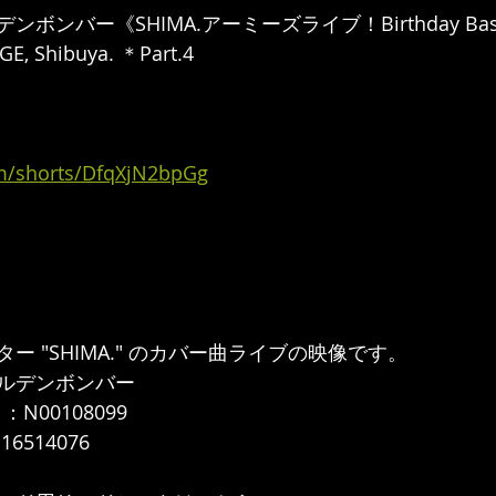
ンバー《SHIMA.アーミーズライブ！Birthday Bash!
, Shibuya. ＊Part.4
om/shorts/DfqXjN2bpGg
 "SHIMA." のカバー曲ライブの映像です。  
ルデンボンバー 
N00108099  
514076   