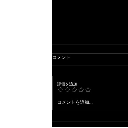
コメント
評価を追加
【ジャズ・アドリブ研究】
コメントを追加…
Jean de Fleur / Grant Green