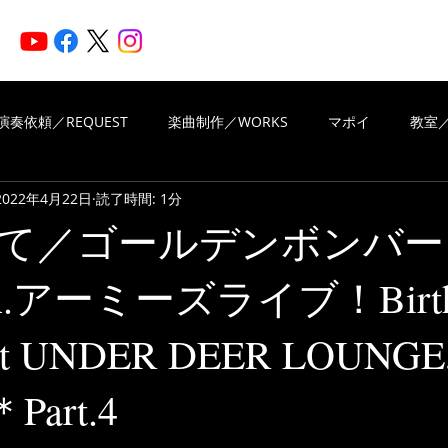
HOME
ARTISTS
N
演奏依頼／REQUEST
楽曲制作／WORKS
マポイ
教室／
2022年4月22日
読了時間: 1分
iritsMusic
楽曲制作／WORKS
演奏依頼／REQUEST
て／ゴールデンボンバー
A.アーミーズライブ！Birth
VIEWS OF REVIEWS
Piascore
at UNDER DEER LOUNGE
＊Part.4
と評価されています。