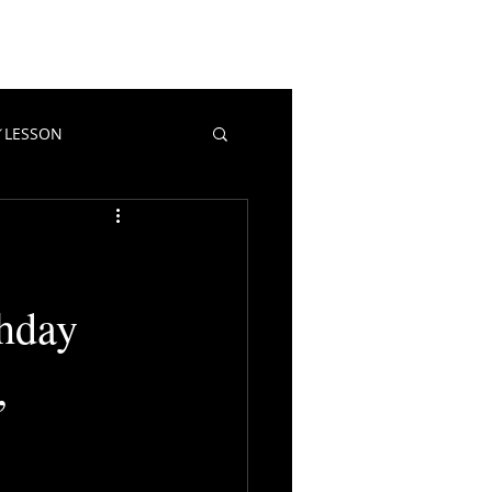
EWS
CONTACT
BLOG
LESSON
教室／LESSON
マポイ
day
,