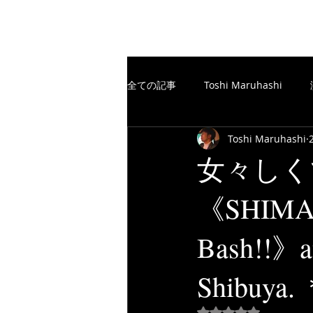
The Free Spirits Music
全ての記事
Toshi Maruhashi
Toshi Maruhashi
楽譜制作／SCORE
TheFreeSp
女々しく
《SHIM
楽譜制作／SCORE
YouTube
Bash!!》
Shibuya. 
5つ星のうちNaN