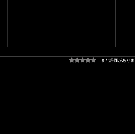
5つ星のうち0と評価され
まだ評価がありま
『秋の味覚〜収穫祭〜』配信
『秋
開始！！
活動
トア
💿🎉