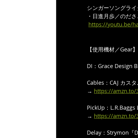
シンガーソングライタ
・日進月歩／のださ
https://youtu.be/
【使用機材／Gear】
DI：Grace Design B
Cables：CAJ カ
→ 
https://amzn.to
PickUp：L.R.Baggs 
→ 
https://amzn.to
Delay：Strymon『DI