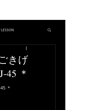
EWS
CONTACT
BLOG
LESSON
教室／LESSON
マポイ
ごきげ
-45 ＊
5 ＊