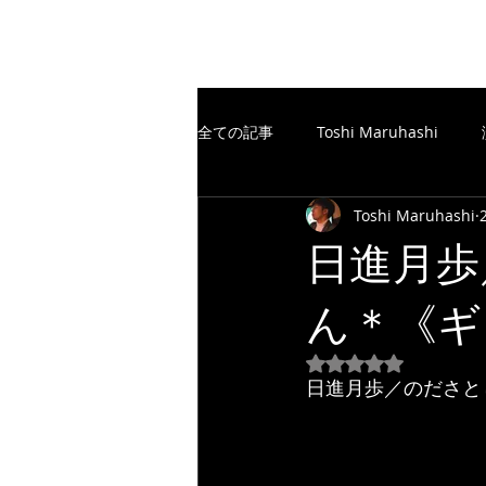
The Free Spirits Music
全ての記事
Toshi Maruhashi
Toshi Maruhashi
楽譜制作／SCORE
TheFreeSp
日進月歩
ん＊《ギタ
楽譜制作／SCORE
YouTube
5つ星のうちNaN
日進月歩／のださとし