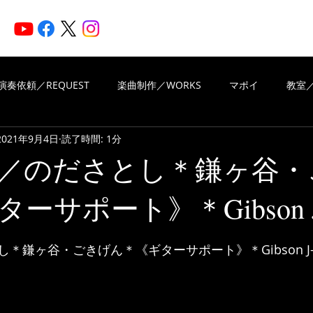
HOME
ARTISTS
N
演奏依頼／REQUEST
楽曲制作／WORKS
マポイ
教室／
2021年9月4日
読了時間: 1分
iritsMusic
楽曲制作／WORKS
演奏依頼／REQUEST
／のださとし＊鎌ヶ谷・
ーサポート》＊Gibson J
VIEWS OF REVIEWS
Piascore
と評価されています。
＊鎌ヶ谷・ごきげん＊《ギターサポート》＊Gibson J-4