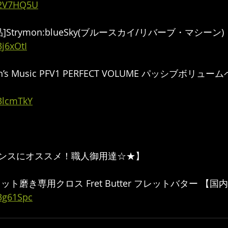
/2V7HQ5U
品]Strymon:blueSky(ブルースカイ/リバーブ・マシーン)
3j6xOtI
hin’s Music PFV1 PERFECT VOLUME パッシブボリ
/3lcmTkY
ンスにオススメ！職人御用達☆★】
bs フレット磨き専用クロス Fret Butter フレットバター 
/3g61Spc