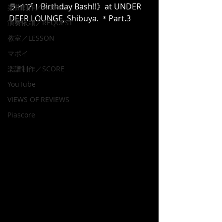
ライブ！Birthday Bash!!》at UNDER 
楽曲制作／WORKS
DEER LOUNGE, Shibuya. ＊Part.3
演奏依頼／REQUEST
教室／LESSON
マポイ
楽譜制作／SCORE
YouTube
VIEWS OF REVIEWS
Piascore