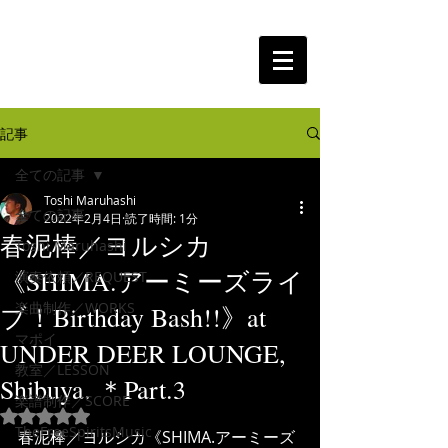
The Free Spirits Music
記事
全ての記事
Toshi Maruhashi
全ての記事
2022年2月4日
読了時間: 1分
春泥棒／ヨルシカ
Toshi Maruhashi
《SHIMA.アーミーズライ
演奏依頼／REQUEST
楽曲制作／WORKS
ブ！Birthday Bash!!》at
マポイ
UNDER DEER LOUNGE,
教室／LESSON
Shibuya. ＊Part.3
楽譜制作／SCORE
5つ星のうちNaNと評価されています。
TheFreeSpiritsMusic
春泥棒／ヨルシカ《SHIMA.アーミーズ