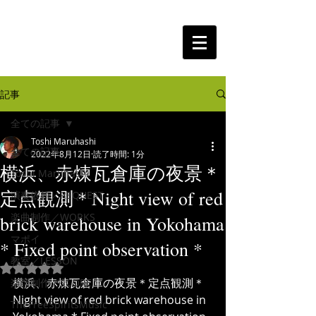
The Free Spirits Music
記事
全ての記事
Toshi Maruhashi
全ての記事
2022年8月12日
読了時間: 1分
横浜、赤煉瓦倉庫の夜景＊
Toshi Maruhashi
定点観測＊Night view of red
演奏依頼／REQUEST
楽曲制作／WORKS
brick warehouse in Yokohama
マポイ
* Fixed point observation *
教室／LESSON
5つ星のうちNaNと評価されています。
横浜、赤煉瓦倉庫の夜景＊定点観測＊
楽譜制作／SCORE
Night view of red brick warehouse in 
TheFreeSpiritsMusic