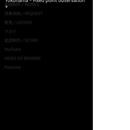
Yokohama * Fixed point observation 
楽曲制作／WORKS
*
演奏依頼／REQUEST
教室／LESSON
マポイ
楽譜制作／SCORE
YouTube
VIEWS OF REVIEWS
Piascore