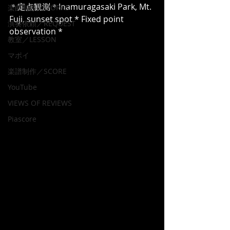
＊定点観測＊Inamuragasaki Park, Mt. 
楽曲制作／WORKS
Fuji, sunset spot * Fixed point 
演奏依頼／REQUEST
observation *
教室／LESSON
マポイ
楽譜制作／SCORE
YouTube
VIEWS OF REVIEWS
Piascore