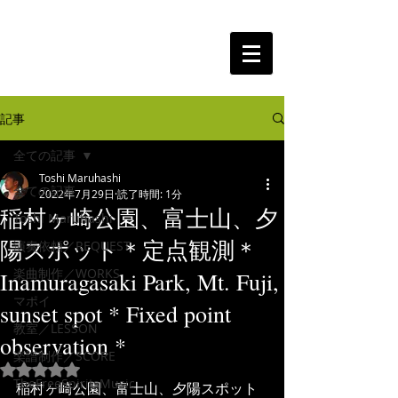
The Free Spirits Music
記事
全ての記事
Toshi Maruhashi
全ての記事
2022年7月29日
読了時間: 1分
稲村ヶ崎公園、富士山、夕
Toshi Maruhashi
陽スポット＊定点観測＊
演奏依頼／REQUEST
楽曲制作／WORKS
Inamuragasaki Park, Mt. Fuji,
マポイ
sunset spot * Fixed point
教室／LESSON
observation *
楽譜制作／SCORE
5つ星のうちNaNと評価されています。
TheFreeSpiritsMusic
稲村ヶ崎公園、富士山、夕陽スポット