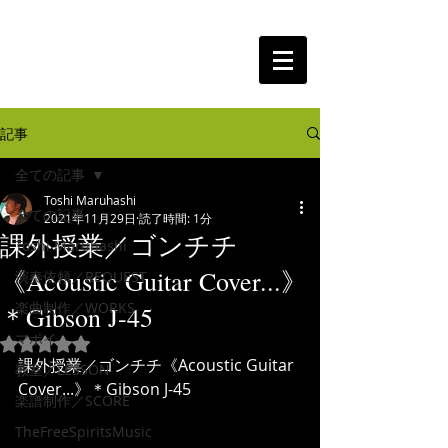
The Free Spirits Music
記事
全ての記事
Toshi Maruhashi
全ての記事
2021年11月29日
読了時間: 1分
課外授業／ゴンチチ
Toshi Maruhashi
《Acoustic Guitar Cover...》
演奏依頼／REQUEST
楽曲制作／WORKS
＊Gibson J-45
マポイ
5つ星のうちNaNと評価されています。
課外授業／ゴンチチ《Acoustic Guitar 
教室／LESSON
Cover...》＊Gibson J-45
楽譜制作／SCORE
TheFreeSpiritsMusic