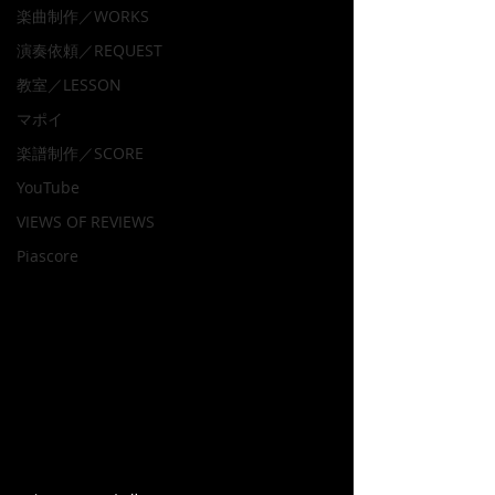
楽曲制作／WORKS
演奏依頼／REQUEST
教室／LESSON
マポイ
楽譜制作／SCORE
YouTube
VIEWS OF REVIEWS
Piascore