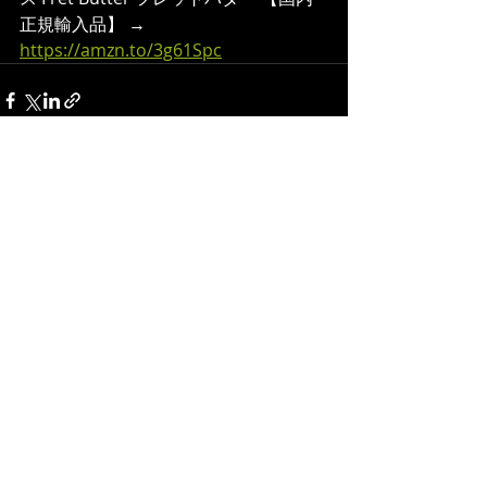
正規輸入品】 → 
https://amzn.to/3g61Spc
最新記事
すべて表示