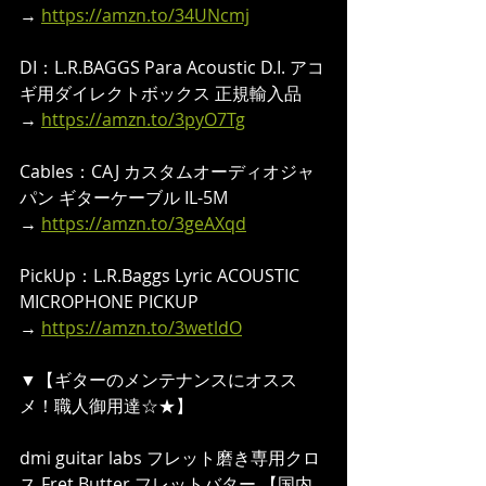
→ 
https://amzn.to/34UNcmj
DI：L.R.BAGGS Para Acoustic D.I. アコ
ギ用ダイレクトボックス 正規輸入品
→ 
https://amzn.to/3pyO7Tg
Cables：CAJ カスタムオーディオジャ
パン ギターケーブル IL-5M
→ 
https://amzn.to/3geAXqd
PickUp：L.R.Baggs Lyric ACOUSTIC 
MICROPHONE PICKUP 
→ 
https://amzn.to/3wetldO
▼【ギターのメンテナンスにオスス
メ！職人御用達☆★】  
dmi guitar labs フレット磨き専用クロ
ス Fret Butter フレットバター 【国内