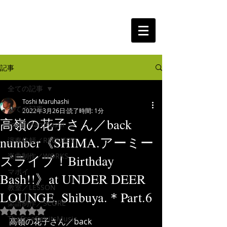
The Free Spirits Music
記事
全ての記事
Toshi Maruhashi
全ての記事
2022年3月26日
読了時間: 1分
高嶺の花子さん／back
Toshi Maruhashi
number《SHIMA.アーミー
演奏依頼／REQUEST
楽曲制作／WORKS
ズライブ！Birthday
マポイ
Bash!!》at UNDER DEER
教室／LESSON
LOUNGE, Shibuya.＊Part.6
楽譜制作／SCORE
5つ星のうちNaNと評価されています。
TheFreeSpiritsMusic
高嶺の花子さん／back 