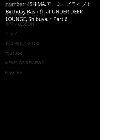
number《SHIMA.アーミーズライブ！
楽曲制作／WORKS
Birthday Bash!!》at UNDER DEER 
演奏依頼／REQUEST
LOUNGE, Shibuya.＊Part.6
教室／LESSON
マポイ
楽譜制作／SCORE
YouTube
VIEWS OF REVIEWS
Piascore