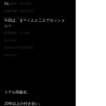
ね。
楽曲制作／WORKS
演奏依頼／REQUEST
教室／LESSON
今回は、まーくんと二人でセッショ
マポイ
ン！
楽譜制作／SCORE
YouTube
VIEWS OF REVIEWS
Piascore
リアル同級生。
20年以上の付き合い。