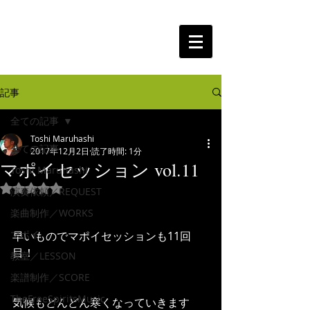
The Free Spirits Music
記事
全ての記事
Toshi Maruhashi
全ての記事
2017年12月2日
読了時間: 1分
マポイセッション vol.11
Toshi Maruhashi
5つ星のうちNaNと評価されています。
演奏依頼／REQUEST
楽曲制作／WORKS
マポイ
早いものでマポイセッションも11回
目！
教室／LESSON
楽譜制作／SCORE
TheFreeSpiritsMusic
気候もどんどん寒くなっていきます