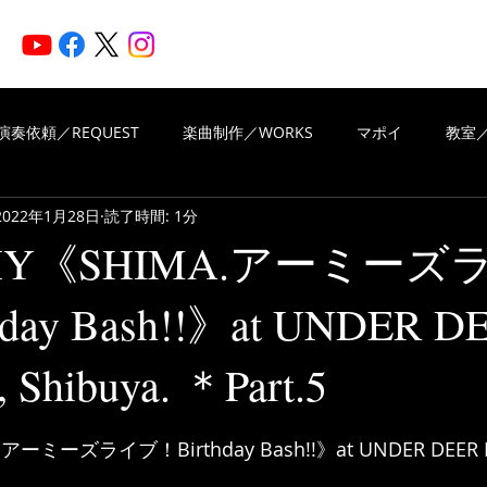
HOME
ARTISTS
N
演奏依頼／REQUEST
楽曲制作／WORKS
マポイ
教室／
2022年1月28日
読了時間: 1分
iritsMusic
楽曲制作／WORKS
演奏依頼／REQUEST
HY《SHIMA.アーミーズ
day Bash!!》at UNDER D
VIEWS OF REVIEWS
Piascore
Shibuya. ＊Part.5
と評価されています。
アーミーズライブ！Birthday Bash!!》at UNDER DEER L