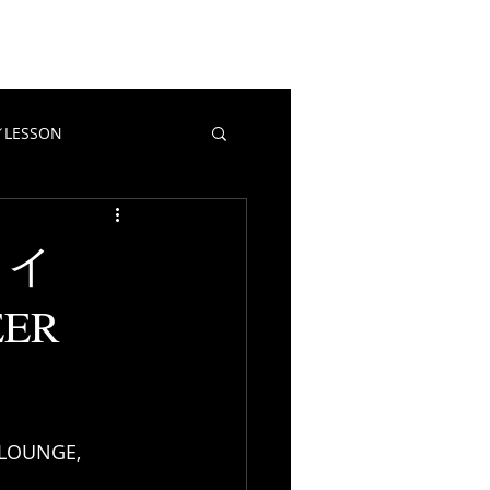
EWS
CONTACT
BLOG
LESSON
教室／LESSON
マポイ
ライ
EER
OUNGE, 