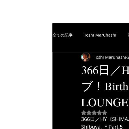
The Free Spirits Music
全ての記事
Toshi Maruhashi
Toshi Maruhashi
楽譜制作／SCORE
TheFreeSp
366日／
ブ！Birth
楽譜制作／SCORE
YouTube
LOUNGE, 
5つ星のうちNaN
366日／HY《SHIMA.
Shibuya. ＊Part.5