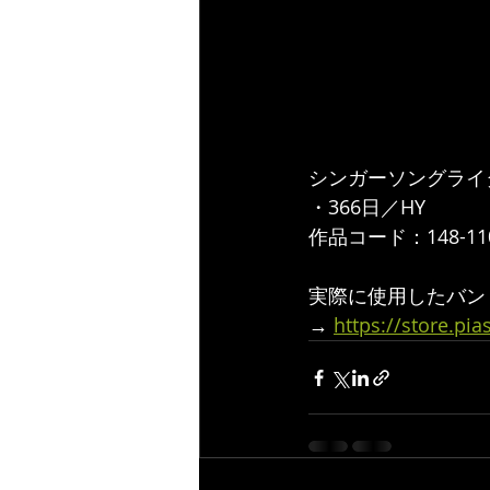
シンガーソングライター
・366日／HY 
作品コード：148-110
実際に使用したバン
→ 
https://store.pi