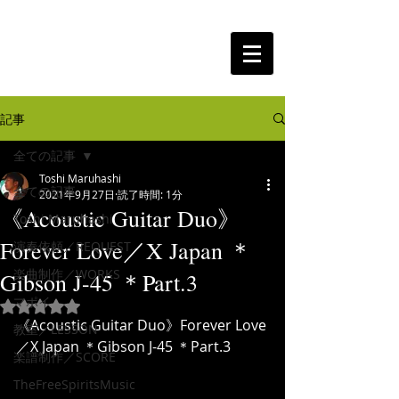
The Free Spirits Music
記事
全ての記事
Toshi Maruhashi
全ての記事
2021年9月27日
読了時間: 1分
《Acoustic Guitar Duo》
Toshi Maruhashi
Forever Love／X Japan ＊
演奏依頼／REQUEST
楽曲制作／WORKS
Gibson J-45 ＊Part.3
マポイ
5つ星のうちNaNと評価されています。
《Acoustic Guitar Duo》Forever Love
教室／LESSON
／X Japan ＊Gibson J-45 ＊Part.3
楽譜制作／SCORE
TheFreeSpiritsMusic