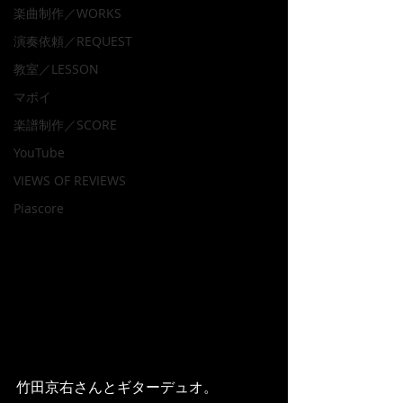
楽曲制作／WORKS
演奏依頼／REQUEST
教室／LESSON
マポイ
楽譜制作／SCORE
YouTube
VIEWS OF REVIEWS
Piascore
竹田京右さんとギターデュオ。  