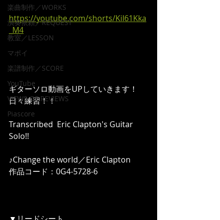
楽曲制作／WORKS
https://youtube.com/shorts/KiI61Kka
演奏依頼／REQUEST
_M4
教室／LESSON
マポイ
楽譜制作／SCORE
YouTube
ギターソロ動画をUPしていきます！ 
VIEWS OF REVIEWS
日々練習！！  
Piascore
Transcribed  Eric Clapton's Guitar 
Solo!!   
♪Change the world／Eric Clapton 
作品コード：0G4-5728-6   
▼リードシート 