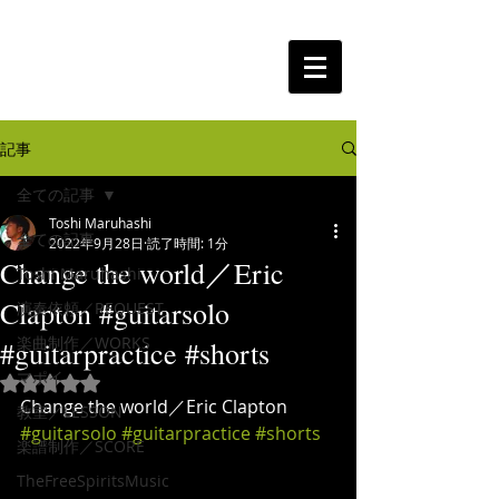
The Free Spirits Music
記事
全ての記事
Toshi Maruhashi
全ての記事
2022年9月28日
読了時間: 1分
Change the world／Eric
Toshi Maruhashi
Clapton #guitarsolo
演奏依頼／REQUEST
楽曲制作／WORKS
#guitarpractice #shorts
マポイ
5つ星のうちNaNと評価されています。
Change the world／Eric Clapton 
教室／LESSON
#guitarsolo
#guitarpractice
#shorts
楽譜制作／SCORE
TheFreeSpiritsMusic