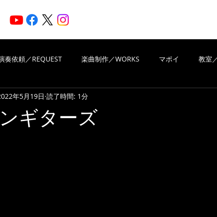
HOME
ARTISTS
N
演奏依頼／REQUEST
楽曲制作／WORKS
マポイ
教室／
2022年5月19日
読了時間: 1分
iritsMusic
楽曲制作／WORKS
演奏依頼／REQUEST
ンギターズ
と評価されています。
VIEWS OF REVIEWS
Piascore