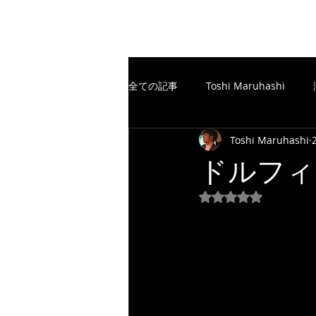
The Free Spirits Music
全ての記事
Toshi Maruhashi
Toshi Maruhashi
楽譜制作／SCORE
TheFreeSp
ドルフィ
5つ星のうちNaN
楽譜制作／SCORE
YouTube