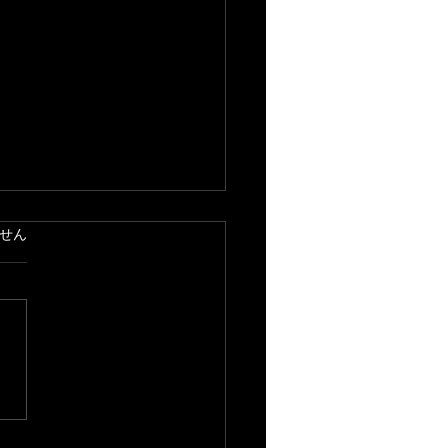
ています。
せん
の味覚〜収穫祭〜』作曲
１５周年を記念したベス
ルバムを配信いたします