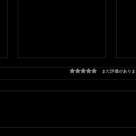
5つ星のうち0と評価され
まだ評価がありま
『秋の味覚〜収穫祭〜』配信
『秋
開始！！
活動
トア