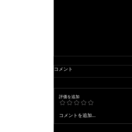
コメント
評価を追加
【ジャズ・アドリブ研究】
コメントを追加…
Jean de Fleur / Grant Green