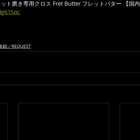
bs フレット磨き専用クロス Fret Butter フレットバター 
/3g61Spc
頼／REQUEST