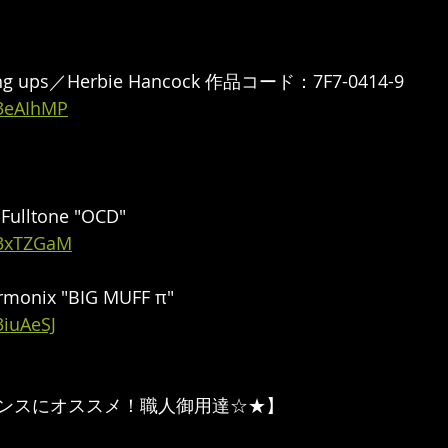
ng ups／Herbie Hancock 作品コード：7F7-0414-9  
/3eAIhMP
ltone "OCD"　 
/3xTZGaM
monix "BIG MUFF π" 
3iuAeSJ
ンスにオススメ！職人御用達☆★】  