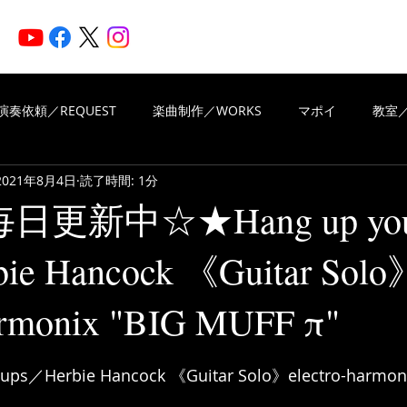
HOME
ARTISTS
N
演奏依頼／REQUEST
楽曲制作／WORKS
マポイ
教室／
2021年8月4日
読了時間: 1分
iritsMusic
楽曲制作／WORKS
演奏依頼／REQUEST
毎日更新中☆★Hang up your
ie Hancock 《Guitar Solo
VIEWS OF REVIEWS
Piascore
harmonix "BIG MUFF π"
と評価されています。
 ups／Herbie Hancock 《Guitar Solo》electro-harmoni