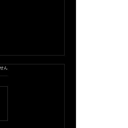
ています。
せん
21年、ありがとうございま
！