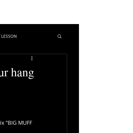
EWS
CONTACT
BLOG
LESSON
教室／LESSON
マポイ
 hang
》
x "BIG MUFF 