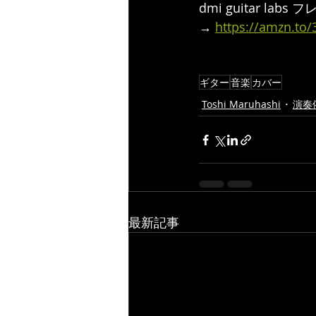
dmi guitar la
→ 
https://amzn.to
ギター
音楽
カバー
Toshi Maruhashi
演奏依
最新記事