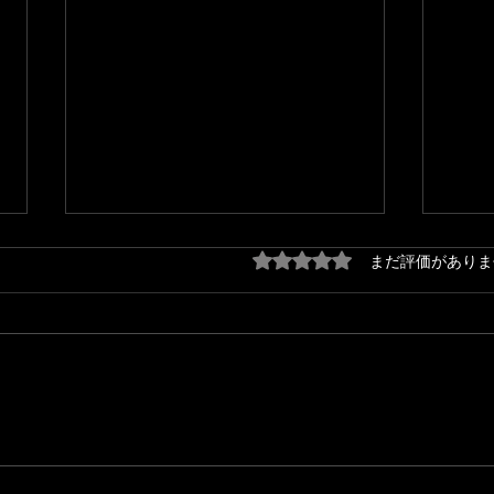
5つ星のうち0と評価され
まだ評価がありま
【New Release!!】My Life is...
20
/ Toshi Maruhashi
した