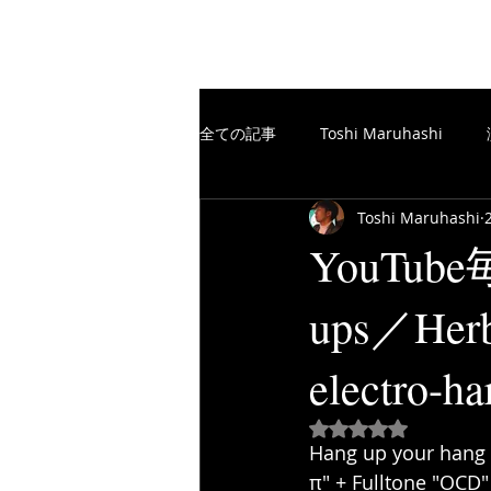
The Free Spirits Music
全ての記事
Toshi Maruhashi
Toshi Maruhashi
楽譜制作／SCORE
TheFreeSp
YouTube
ups／Herb
楽譜制作／SCORE
YouTube
electro-
5つ星のうちNaN
Hang up your hang
π" + Fulltone "OCD"