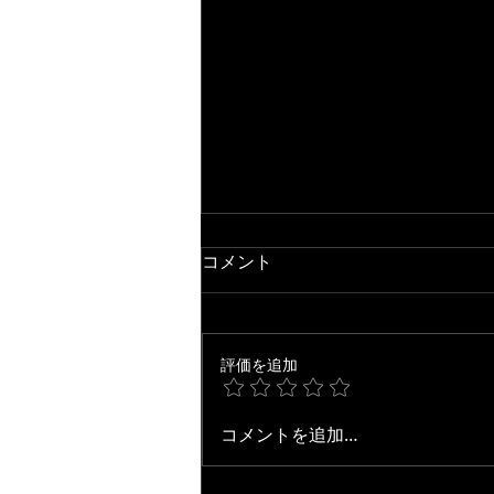
コメント
評価を追加
【New Release!!】Chill Out
コメントを追加…
Grooves / Toshi Maruhashi