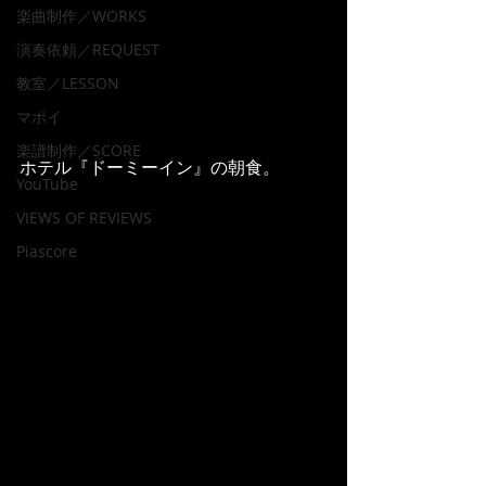
楽曲制作／WORKS
演奏依頼／REQUEST
教室／LESSON
マポイ
楽譜制作／SCORE
ホテル『ドーミーイン』の朝食。
YouTube
VIEWS OF REVIEWS
Piascore