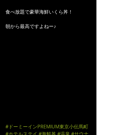
食べ放題で豪華海鮮いくら丼！
朝から最高ですよねー♪
#ドーミーインPREMIUM東京小伝馬町
#ホテルステイ
#海鮮丼
#温泉
#サウナ