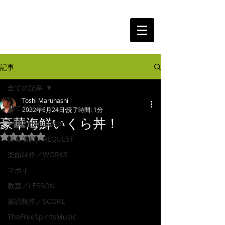
The Free Spirits Music
記事
全ての記事
Toshi Maruhashi
全ての記事
2022年6月24日
読了時間: 1分
豪華海鮮いくら丼！
Toshi Maruhashi
5つ星のうちNaNと評価されています。
演奏依頼／REQUEST
楽曲制作／WORKS
マポイ
教室／LESSON
楽譜制作／SCORE
TheFreeSpiritsMusic