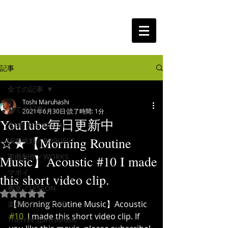
The Free Spirits Music
記事
全ての記事
Toshi Maruhashi
全ての記事
2021年6月30日
読了時間: 1分
YouTube毎日更新中
Toshi Maruhashi
☆★【Morning Routine
演奏依頼／REQUEST
楽曲制作／WORKS
Music】Acoustic #10 I made
マポイ
this short video clip.
教室／LESSON
5つ星のうちNaNと評価されています。
【Morning Routine Music】Acoustic 
楽譜制作／SCORE
#10
  I made this short video clip. If 
TheFreeSpiritsMusic