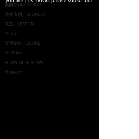
you like this movie, please subscribe! 
楽曲制作／WORKS
演奏依頼／REQUEST
教室／LESSON
マポイ
楽譜制作／SCORE
YouTube
VIEWS OF REVIEWS
Piascore