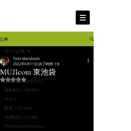
The Free Spirits Music
記事
全ての記事
Toshi Maruhashi
全ての記事
2022年6月11日
読了時間: 1分
MUJIcom 東池袋
Toshi Maruhashi
5つ星のうちNaNと評価されています。
演奏依頼／REQUEST
楽曲制作／WORKS
マポイ
教室／LESSON
楽譜制作／SCORE
TheFreeSpiritsMusic