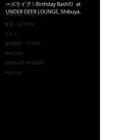
ーズライブ！Birthday Bash!!》at 
楽曲制作／WORKS
UNDER DEER LOUNGE, Shibuya.
演奏依頼／REQUEST
教室／LESSON
マポイ
楽譜制作／SCORE
YouTube
VIEWS OF REVIEWS
Piascore