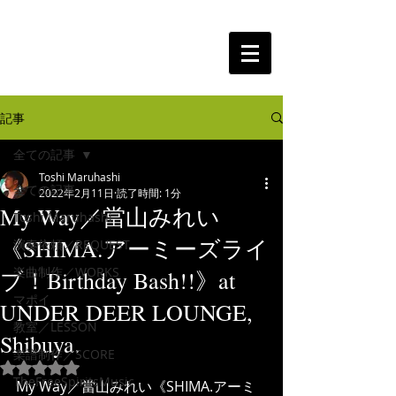
The Free Spirits Music
記事
全ての記事
Toshi Maruhashi
全ての記事
2022年2月11日
読了時間: 1分
My Way／當山みれい
Toshi Maruhashi
《SHIMA.アーミーズライ
演奏依頼／REQUEST
楽曲制作／WORKS
ブ！Birthday Bash!!》at
マポイ
UNDER DEER LOUNGE,
教室／LESSON
Shibuya.
楽譜制作／SCORE
5つ星のうちNaNと評価されています。
TheFreeSpiritsMusic
My Way／當山みれい《SHIMA.アーミ