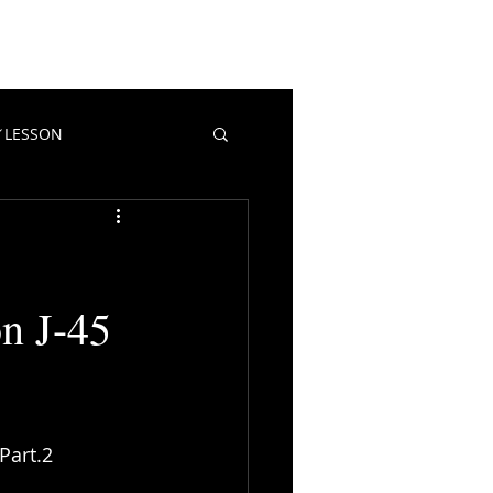
EWS
CONTACT
BLOG
LESSON
教室／LESSON
マポイ
n J-45
Part.2