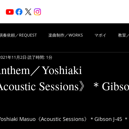
HOME
ARTISTS
N
演奏依頼／REQUEST
楽曲制作／WORKS
マポイ
教室／
2021年11月2日
読了時間: 1分
iritsMusic
楽曲制作／WORKS
演奏依頼／REQUEST
 Anthem／Yoshiaki
oustic Sessions》＊Gibso
VIEWS OF REVIEWS
Piascore
と評価されています。
oshiaki Masuo《Acoustic Sessions》＊Gibson J-45 ＊