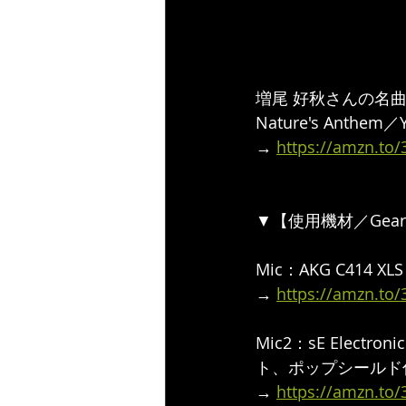
増尾 好秋さんの名曲
Nature's Anthem
→ 
https://amzn.to
▼【使用機材／Gear
Mic：AKG C41
→ 
https://amzn.to
Mic2：sE Elec
ト、ポップシールド
→ 
https://amzn.to