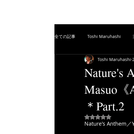
The Free Spirits Music
全ての記事
Toshi Maruhashi
Toshi Maruhashi
楽譜制作／SCORE
TheFreeSp
Nature's
Masuo《Ac
楽譜制作／SCORE
YouTube
＊Part.2
5つ星のうちNaN
Nature's Anthem／Y