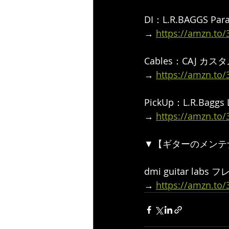
DI：L.R.BAGGS 
→ 
https://amzn.to
Cables：CAJ カ
→ 
https://amzn.to
PickUp：L.R.Baggs 
→ 
https://amzn.to
▼【ギターのメンテ
dmi guitar la
→ 
https://amzn.to