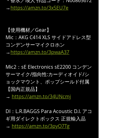
・香水／瑛人 作品コード：N00865672 
→
https://amzn.to/3x5EU7e
【使用機材／Gear】  
Mic：AKG C414 XLS サイドアドレス型 
コンデンサーマイクロホン
→
https://amzn.to/3pwaA37
Mic2：sE Electronics sE2200 コンデン
サーマイク/指向性:カーディオイド/シ
ョックマウント、ポップシールド付属
【国内正規品】
→ 
https://amzn.to/34UNcmj
DI：L.R.BAGGS Para Acoustic D.I. アコ
ギ用ダイレクトボックス 正規輸入品
→ 
https://amzn.to/3pyO7Tg