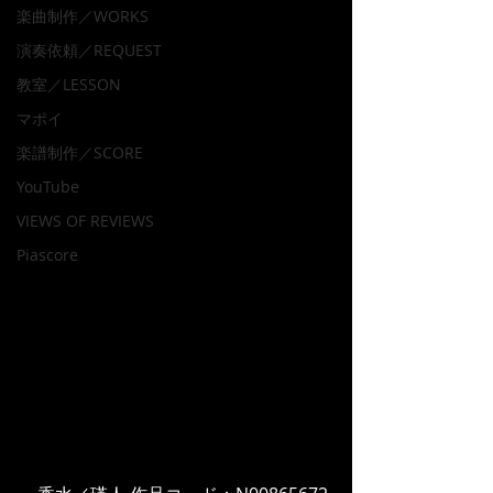
楽曲制作／WORKS
演奏依頼／REQUEST
教室／LESSON
マポイ
楽譜制作／SCORE
YouTube
VIEWS OF REVIEWS
Piascore