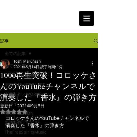
The Free Spirits Music
記事
全ての記事
Toshi Maruhashi
全ての記事
2021年6月14日
読了時間: 1分
1000再生突破！コロッケさ
Toshi Maruhashi
んのYouTubeチャンネルで
演奏依頼／REQUEST
楽曲制作／WORKS
演奏した『香水』の弾き方
マポイ
更新日：
2021年9月5日
5つ星のうちNaNと評価されています。
教室／LESSON
コロッケさんのYouTubeチャンネルで
楽譜制作／SCORE
演奏した『香水』の弾き方
TheFreeSpiritsMusic