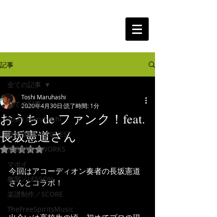
The Free Spirits Music
記事
全ての記事
Toshi Maruhashi
全ての記事
2020年4月30日
読了時間: 1分
おうち de ファンク！feat.
Toshi Maruhashi
長坂憲道さん
演奏依頼／REQUEST
楽曲制作／WORKS
5つ星のうちNaNと評価されています。
マポイ
今回はアコーディオン奏者の長坂憲道
教室／LESSON
さんとコラボ！
楽譜制作／SCORE
TheFreeSpiritsMusic