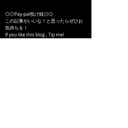
◎◎Pay-pal投げ銭◎◎
この記事がいいな！と思ったらぜひお
気持ちを！
If you like this blog , Tip me!
https://paypal.me/toshimaruhashi?
locale.x=ja_JP
TheFreeSpiritsMusic
最新記事
すべて表示