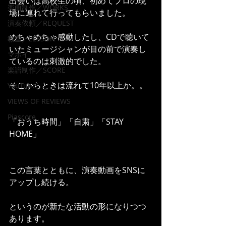
出会いは高校生の頃、初めてプロの現
楽曲制作／WORKS
場に連れて行ってもらいました。
演奏依頼／REQUEST
めちゃめちゃ感動したし、CDで聴いて
教室／LESSON
いたミュージシャンが目の前で演奏し
マポイ
ているのは刺激的でした。
楽譜制作／SCORE
そこからときは流れて10年以上か。。
YouTube
VIEWS OF REVIEWS
Piascore
「おうち時間」「自粛」「STAY 
HOME」
この言葉とともに、演奏動画をSNSに
アップし続ける。
というのが新たな活動の形になりつつ
あります。