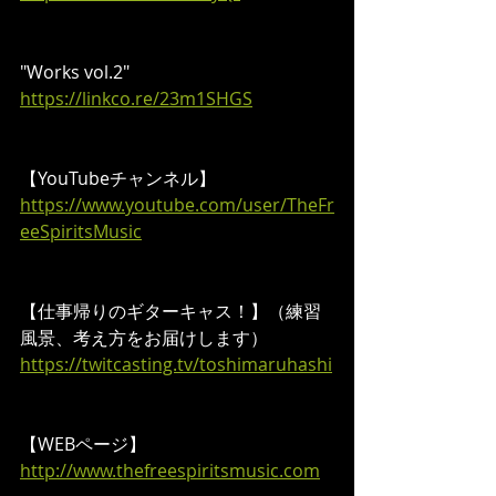
"Works vol.2"
https://linkco.re/23m1SHGS
【YouTubeチャンネル】
https://www.youtube.com/user/TheFr
eeSpiritsMusic
【仕事帰りのギターキャス！】（練習
風景、考え方をお届けします）
https://twitcasting.tv/toshimaruhashi
【WEBページ】
http://www.thefreespiritsmusic.com