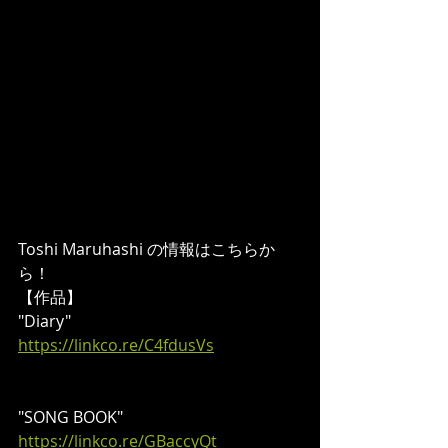
Toshi Maruhashi の情報はこちらか
ら！
【作品】
"Diary"
https://linkco.re/C4fdusVs
"SONG BOOK"
https://linkco.re/GBaccyQt