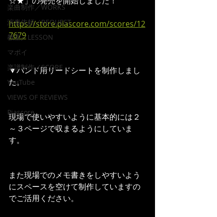
☆★」の発売を開始しました！
楽曲制作／WORKS
演奏依頼／REQUEST
https://store.piascore.com/scores/12
7679
教室／LESSON
マポイ
楽譜制作／SCORE
▼バンド用リードシートを制作しまし
た。
YouTube
VIEWS OF REVIEWS
Piascore
現場で使いやすいように基本的には２
～３ページで収まるようにしていま
す。
また現場でのメモ書きをしやすいよう
にスペースを空けて制作していますの
でご活用ください。