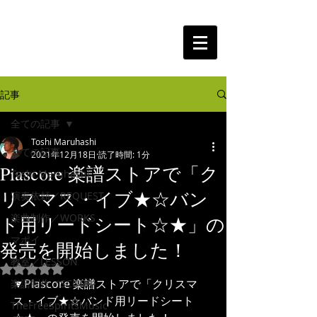
The Free Spirits Music
記事
全ての記事
Toshi Maruhashi
全ての記事
2021年12月18日
読了時間: 1分
Piascore 楽譜ストアで「ク
Toshi Maruhashi
リスマス・イブ★☆バン
演奏依頼／REQUEST
楽曲制作／WORKS
ド用リードシート☆★」の
マポイ
発売を開始しました！
教室／LESSON
5つ星のうちNaNと評価されています。
▼Piascore 楽譜ストアで「クリスマ
楽譜制作／SCORE
ス・イブ★☆バンド用リードシート
TheFreeSpiritsMusic