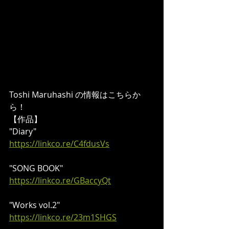
Toshi Maruhashi の情報はこちらか
ら！
【作品】
"Diary"
https://linkco.re/C4fdusVs
"SONG BOOK"
https://linkco.re/GBaccyQt
"Works vol.2"
https://linkco.re/23m1SHGS