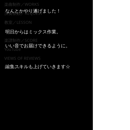
楽曲制作／WORKS
なんとかやり遂げました！
演奏依頼／REQUEST
教室／LESSON
マポイ
明日からはミックス作業。
楽譜制作／SCORE
いい音でお届けできるように。
YouTube
VIEWS OF REVIEWS
編集スキルも上げていきます☆
Piascore