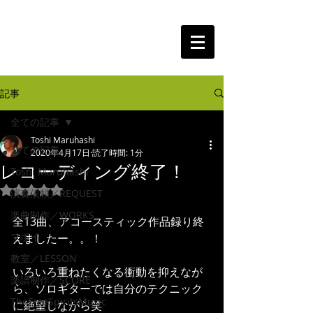
The Free Spirits Music
記事
全ての記事
Toshi Maruhashi
全ての記事
2020年4月17日
読了時間: 1分
レコーディング終了！
Toshi Maruhashi
5つ星のうちNaNと評価されています。
演奏依頼／REQUEST
楽曲制作／WORKS
全13曲、アコースティック作品録り終
マポイ
えましたー。。！
教室／LESSON
いろいろ重ねたくなる衝動を抑えなが
楽譜制作／SCORE
ら、ソロギターでは自分のテクニック
TheFreeSpiritsMusic
に絶望しながら笑