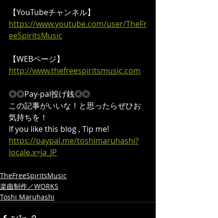
【YouTubeチャンネル】
https://www.youtube.com/user/TheFr
eeSpiritsMusic
【WEBページ】
http://www.thefreespiritsmusic.com
◎◎Pay-pal投げ銭◎◎
この記事がいいな！と思ったらぜひお
気持ちを！
If you like this blog , Tip me!
https://paypal.me/toshimaruhashi?
locale.x=ja_JP
TheFreeSpiritsMusic
楽曲制作／WORKS
Toshi Maruhashi