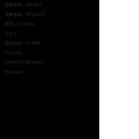
楽曲制作／WORKS
演奏依頼／REQUEST
教室／LESSON
マポイ
楽譜制作／SCORE
YouTube
VIEWS OF REVIEWS
Piascore