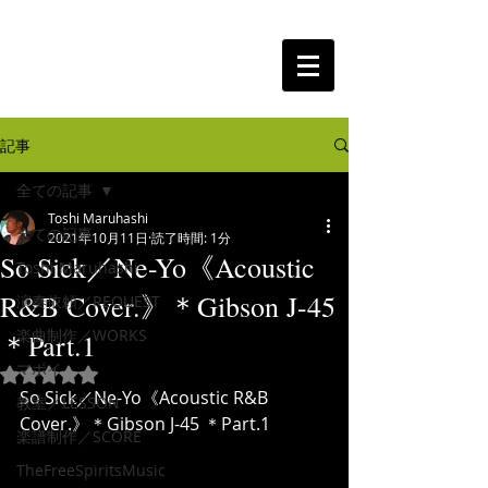
The Free Spirits Music
記事
全ての記事
Toshi Maruhashi
全ての記事
2021年10月11日
読了時間: 1分
So Sick／Ne-Yo《Acoustic
Toshi Maruhashi
R&B Cover.》＊Gibson J-45
演奏依頼／REQUEST
楽曲制作／WORKS
＊Part.1
マポイ
5つ星のうちNaNと評価されています。
So Sick／Ne-Yo《Acoustic R&B 
教室／LESSON
Cover.》＊Gibson J-45 ＊Part.1
楽譜制作／SCORE
TheFreeSpiritsMusic