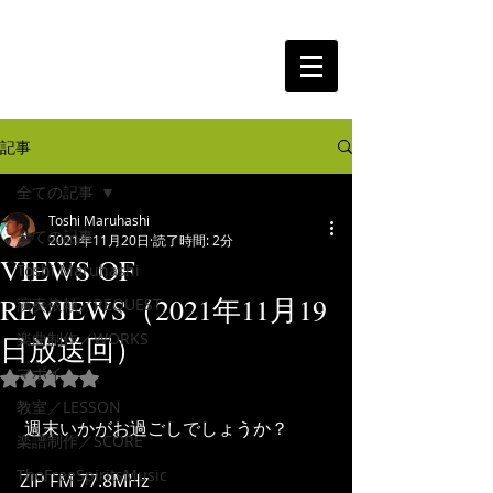
The Free Spirits Music
記事
全ての記事
Toshi Maruhashi
全ての記事
2021年11月20日
読了時間: 2分
VIEWS OF
Toshi Maruhashi
REVIEWS（2021年11月19
演奏依頼／REQUEST
楽曲制作／WORKS
日放送回）
マポイ
5つ星のうちNaNと評価されています。
教室／LESSON
 週末いかがお過ごしでしょうか？
楽譜制作／SCORE
TheFreeSpiritsMusic
ZIP FM 77.8MHz 