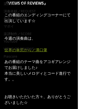
『
VIEWS OF REVIEWS』
楽曲制作／WORKS
演奏依頼／REQUEST
この番組のエンディングコーナーにて
教室／LESSON
出演しています☆
マポイ
楽譜制作／SCORE
今週の演奏曲は、
YouTube
VIEWS OF REVIEWS
世界の車窓から／溝口肇
Piascore
あの番組のテーマ曲をアコギアレンジ
でお届けしました♪
本当に美しいメロディとコード進行で
す。。
お聴きいただいた方々、ありがとうご
ざいました☆