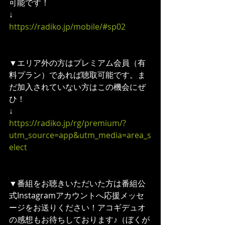
可能です！
↓
https://radiko.jp/mobile/#sp02
▼エリア外の方はプレミアム会員（有
料プラン）であれば聴取可能です。ま
だ加入されていない方はこの機会にぜ
ひ！
↓
https://radiko.jp/rg/premium/?
utm_source=app&utm_media=area_s
elect
▼番組をお聴きいただいた方は番組公
式Instagramアカウントへ応援メッセ
ージをお送りください！アコギデュオ
の感想もお待ちしております♪（ぼくが