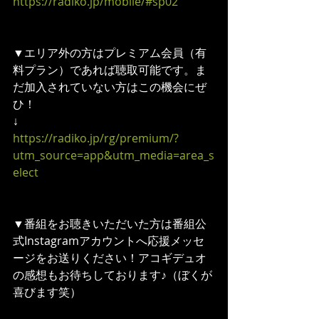
https://radiko.jp/mobile/#sp02
▼エリア外の方はプレミアム会員（有
料プラン）であれば聴取可能です。ま
だ加入されていない方はこの機会にぜ
ひ！
↓
https://radiko.jp/rg/premium/?
utm_source=app&utm_media=area_s
elect
▼番組をお聴きいただいた方は番組公
式Instagramアカウントへ応援メッセ
ージをお送りください！アコギデュオ
の感想もお待ちしております♪（ぼくが
喜びます笑）