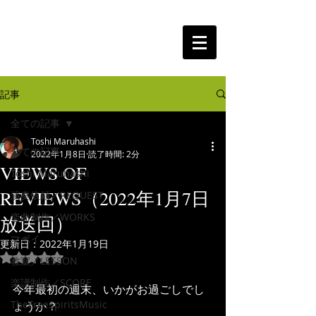
The Free Spirits Music
記事
全ての記事
Toshi Maruhashi
全ての記事
2022年1月8日
読了時間: 2分
VIEWS OF
Toshi Maruhashi
REVIEWS（2022年1月7日
演奏依頼／REQUEST
楽曲制作／WORKS
放送回）
マポイ
更新日：
2022年1月19日
5つ星のうちNaNと評価されています。
教室／LESSON
楽譜制作／SCORE
今年最初の週末、いかがお過ごしでし
TheFreeSpiritsMusic
ょうか？