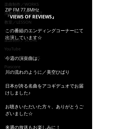
楽曲制作／WORKS
ZIP FM 77.8MHz 
演奏依頼／REQUEST
『
VIEWS OF REVIEWS』
教室／LESSON
この番組のエンディングコーナーにて
マポイ
出演しています☆
楽譜制作／SCORE
YouTube
VIEWS OF REVIEWS
今週の演奏曲は、
Piascore
川の流れのように／美空ひばり
日本が誇る名曲をアコギデュオでお届
けしました♪
お聴きいただいた方々、ありがとうご
ざいました☆
来週の放送もお楽しみに！