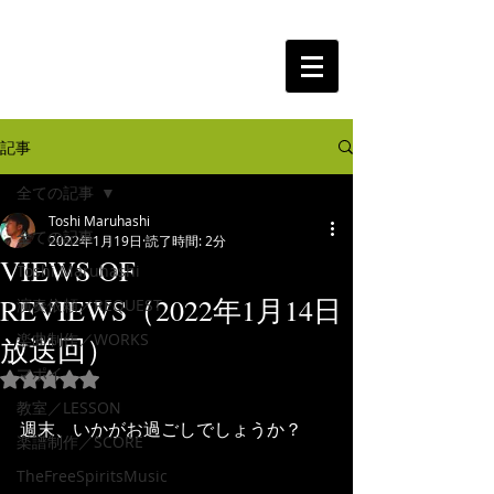
The Free Spirits Music
記事
全ての記事
Toshi Maruhashi
全ての記事
2022年1月19日
読了時間: 2分
VIEWS OF
Toshi Maruhashi
REVIEWS（2022年1月14日
演奏依頼／REQUEST
楽曲制作／WORKS
放送回）
マポイ
5つ星のうちNaNと評価されています。
教室／LESSON
週末、いかがお過ごしでしょうか？
楽譜制作／SCORE
TheFreeSpiritsMusic