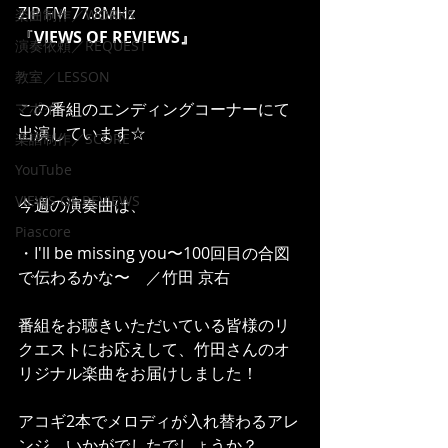
ZIP FM 77.8MHz 
楽曲制作／WORKS
『
VIEWS OF REVIEWS』
演奏依頼／REQUEST
教室／LESSON
マポイ
この番組のエンディングコーナーにて
出演しています☆
楽譜制作／SCORE
YouTube
VIEWS OF REVIEWS
今週の演奏曲は、
Piascore
・I'll be missing you〜100回目の合図
で伝わるかな〜　／竹田 京右
番組をお聴きいただいている皆様のリ
クエストにお応えして、竹田さんのオ
リジナル楽曲をお届けしました！
アコギ2本でメロディが入れ替わるアレ
ンジ、いかがでしたでしょうか？