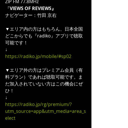
ZIP FM 77.8MHz 
『
VIEWS OF REVIEWS』
ナビゲーター：竹田 京右
▼エリア内の方はもちろん、日本全国
どこからでも『radiko』アプリで聴取
可能です！
↓
https://radiko.jp/mobile/#sp02
▼エリア外の方はプレミアム会員（有
料プラン）であれば聴取可能です。ま
だ加入されていない方はこの機会にぜ
ひ！
↓
https://radiko.jp/rg/premium/?
utm_source=app&utm_media=area_s
elect