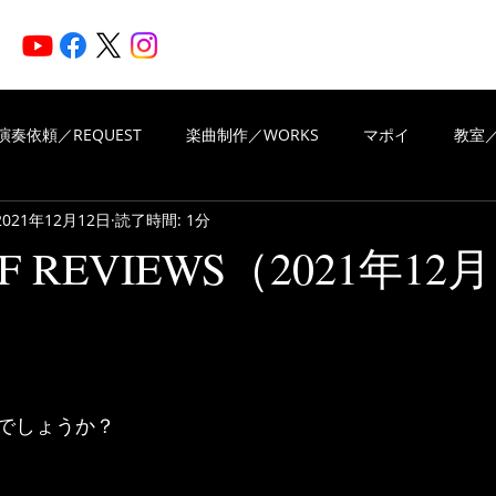
HOME
ARTISTS
N
演奏依頼／REQUEST
楽曲制作／WORKS
マポイ
教室／
2021年12月12日
読了時間: 1分
iritsMusic
楽曲制作／WORKS
演奏依頼／REQUEST
OF REVIEWS（2021年12
VIEWS OF REVIEWS
Piascore
と評価されています。
でしょうか？