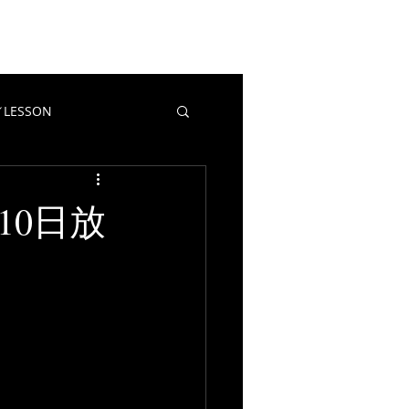
EWS
CONTACT
BLOG
LESSON
教室／LESSON
マポイ
月10日放