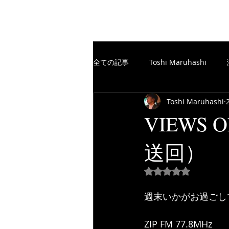
The Free Spirits Music
全ての記事
Toshi Maruhashi
Toshi Maruhashi
楽譜制作／SCORE
TheFreeSp
VIEWS 
送回）
楽譜制作／SCORE
YouTube
5つ星のうちNaN
週末いかがお過ごし
ZIP FM 77.8MHz 