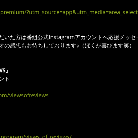
/rg/premium/?utm_source=app&utm_media=area_select
いた方は番組公式Instagramアカウントへ応援メッ
オの感想もお待ちしております♪（ぼくが喜びます笑）
EWS』
ント
com/viewsofreviews
p/program/views_of_reviews/