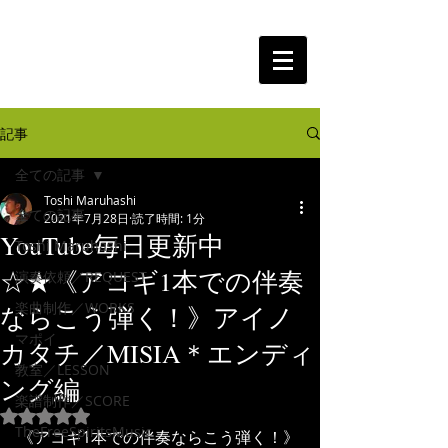
The Free Spirits Music
記事
全ての記事
Toshi Maruhashi
全ての記事
2021年7月28日
読了時間: 1分
YouTube毎日更新中
Toshi Maruhashi
☆★《アコギ1本での伴奏
演奏依頼／REQUEST
楽曲制作／WORKS
ならこう弾く！》アイノ
マポイ
カタチ／MISIA＊エンディ
教室／LESSON
ング編
楽譜制作／SCORE
5つ星のうちNaNと評価されています。
TheFreeSpiritsMusic
《アコギ1本での伴奏ならこう弾く！》