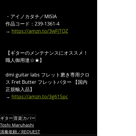
・アイノカタチ／MISIA
作品コード：239-1361-4
→ 
https://amzn.to/3wFjTQZ
【ギターのメンテナンスにオススメ！
職人御用達☆★】
dmi guitar labs フレット磨き専用クロ
ス Fret Butter フレットバター 【国内
正規輸入品】
→ 
https://amzn.to/3g61Spc
ギター
音楽
カバー
Toshi Maruhashi
演奏依頼／REQUEST