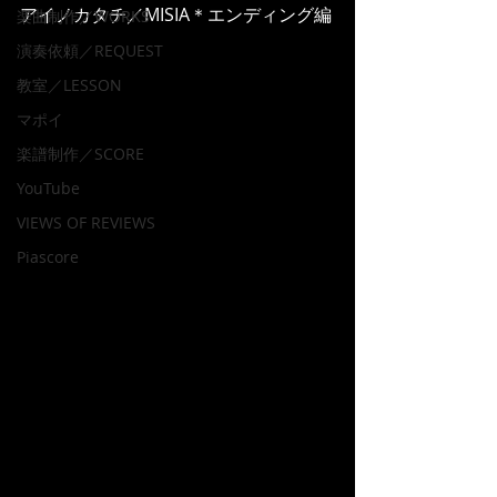
アイノカタチ／MISIA＊エンディング編
楽曲制作／WORKS
演奏依頼／REQUEST
教室／LESSON
マポイ
楽譜制作／SCORE
YouTube
VIEWS OF REVIEWS
Piascore