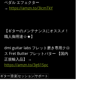
ペダル エフェクター
→ 
https://amzn.to/3lcmTkY
【ギターのメンテナンスにオススメ！
職人御用達☆★】  
dmi guitar labs フレット磨き専用クロ
ス Fret Butter フレットバター 【国内
正規輸入品】 → 
https://amzn.to/3g61Spc
ギター
音楽
セッション
サポート
Toshi Maruhashi
演奏依頼／REQUEST