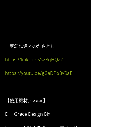
・夢幻鉄道／のださとし 
https://linkco.re/sZ8qHQ2Z
https://youtu.be/gGaDPo8V9aE
【使用機材／Gear】
DI：Grace Design Bix