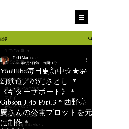
The Free Spirits Music
記事
全ての記事
Toshi Maruhashi
全ての記事
2021年8月5日
読了時間: 1分
YouTube毎日更新中☆★夢
Toshi Maruhashi
幻鉄道／のださとし ＊
演奏依頼／REQUEST
楽曲制作／WORKS
《ギターサポート》＊
マポイ
Gibson J-45 Part.3＊西野亮
教室／LESSON
廣さんの公開プロットを元
楽譜制作／SCORE
に制作＊
TheFreeSpiritsMusic