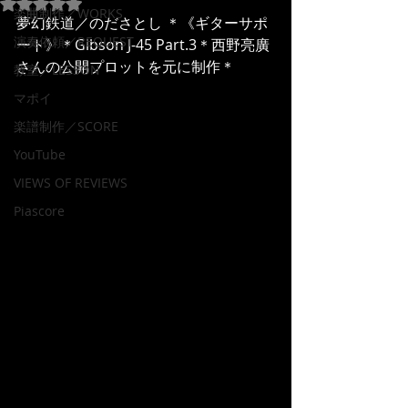
5つ星のうちNaNと評価されています。
楽曲制作／WORKS
夢幻鉄道／のださとし ＊《ギターサポ
演奏依頼／REQUEST
ート》＊Gibson J-45 Part.3＊西野亮廣
さんの公開プロットを元に制作＊
教室／LESSON
マポイ
楽譜制作／SCORE
YouTube
VIEWS OF REVIEWS
Piascore