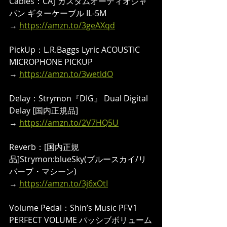
Cables：CAJ カスタムオーディオジャ
パン ギターケーブル IL-5M
→ 
https://amzn.to/3geAXqd
PickUp：L.R.Baggs Lyric ACOUSTIC 
MICROPHONE PICKUP 
→ 
https://amzn.to/3wetldO
Delay：Strymon『DIG』 Dual Digital 
Delay [国内正規品]
→ 
https://amzn.to/2V7HQ5U
Reverb：[国内正規
品]Strymon:blueSky(ブルースカイ/リ
バーブ・マシーン)
→ 
https://amzn.to/3j6xOtI
Volume Pedal：Shin’s Music PFV1 
PERFECT VOLUME パッシブボリューム