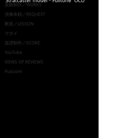
Stratcaster model＊Fulltone "OCD"
楽曲制作／WORKS
演奏依頼／REQUEST
教室／LESSON
マポイ
楽譜制作／SCORE
YouTube
VIEWS OF REVIEWS
Piascore