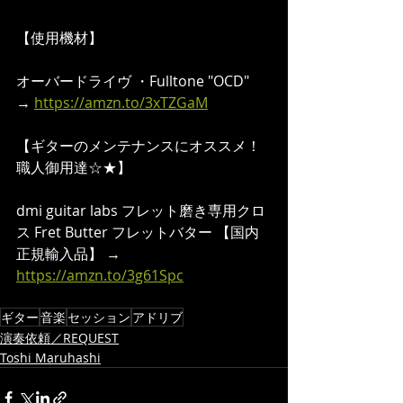
【使用機材】  
オーバードライヴ ・Fulltone "OCD"　 
→ 
https://amzn.to/3xTZGaM
【ギターのメンテナンスにオススメ！
職人御用達☆★】  
dmi guitar labs フレット磨き専用クロ
ス Fret Butter フレットバター 【国内
正規輸入品】 → 
https://amzn.to/3g61Spc
ギター
音楽
セッション
アドリブ
演奏依頼／REQUEST
Toshi Maruhashi