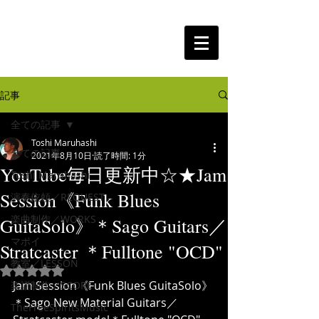
The Free Spirits Music
記事
全ての記事
Toshi Maruhashi
全ての記事
2021年8月10日
読了時間: 1分
YouTube毎日更新中☆★Jam
Toshi Maruhashi
Session《Funk Blues
演奏依頼／REQUEST
楽曲制作／WORKS
GuitaSolo》＊Sago Guitars／
マポイ
Stratcaster ＊Fulltone "OCD"
教室／LESSON
5つ星のうちNaNと評価されています。
Jam Session《Funk Blues GuitaSolo》
楽譜制作／SCORE
＊Sago New Material Guitars／
TheFreeSpiritsMusic