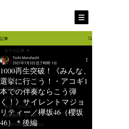
The Free Spirits Music
記事
全ての記事
Toshi Maruhashi
全ての記事
2021年7月3日
読了時間: 1分
1000再生突破！《みんな、
Toshi Maruhashi
選挙に行こう！・アコギ1
演奏依頼／REQUEST
楽曲制作／WORKS
本での伴奏ならこう弾
マポイ
く！》サイレントマジョ
教室／LESSON
リティー／欅坂46（櫻坂
楽譜制作／SCORE
46）＊後編
TheFreeSpiritsMusic