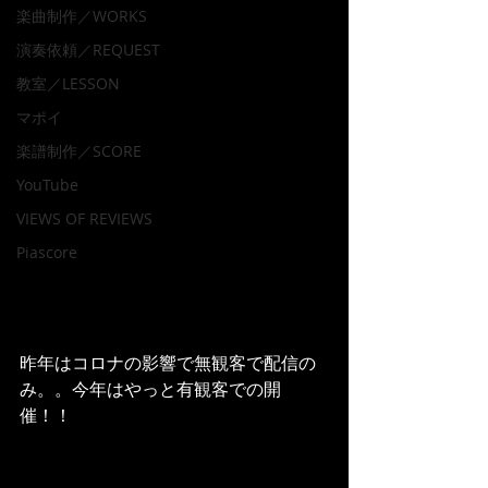
楽曲制作／WORKS
演奏依頼／REQUEST
教室／LESSON
マポイ
楽譜制作／SCORE
YouTube
VIEWS OF REVIEWS
Piascore
昨年はコロナの影響で無観客で配信の
み。。今年はやっと有観客での開
催！！