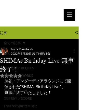
The Free Spirits Music
記事
全ての記事
Toshi Maruhashi
全ての記事
2022年8月30日
読了時間: 1分
SHIMA. Birthday Live 無事
Toshi Maruhashi
終了！
演奏依頼／REQUEST
楽曲制作／WORKS
5つ星のうちNaNと評価されています。
渋谷・アンダーディアラウンジにて開
マポイ
催された"SHIMA. Birthday Live" 。
教室／LESSON
無事に終了いたしました！ 
楽譜制作／SCORE
TheFreeSpiritsMusic