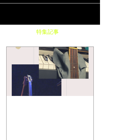
カイ ・iTunes ・Spotify ・Google Play...
特集記事
Toshi Maruhashi ／ "SONG
BOOK" Stories..