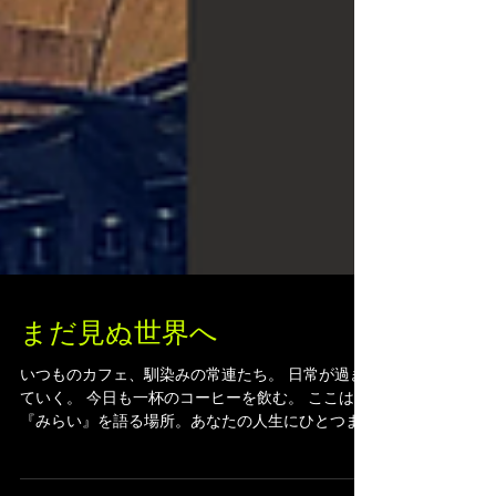
まだ見ぬ世界へ
いつものカフェ、馴染みの常連たち。 日常が過ぎ
ていく。 今日も一杯のコーヒーを飲む。 ここは
『みらい』を語る場所。あなたの人生にひとつま
みのスパイスを。 Toshi Maruhashi ／ マダミヌセ