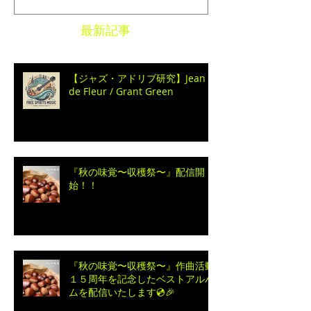
最新記事
【ジャズ・アドリブ研究】Jean
de Fleur / Grant Green
『秋の味覚〜収穫祭〜』配信開
始！！
『秋の味覚〜収穫祭〜』作曲活動
１５周年を記念したベストアルバ