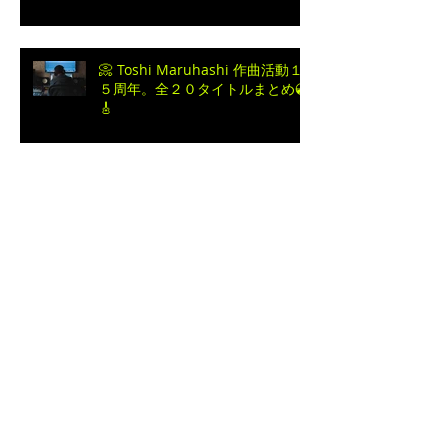
ムを配信いたします💿🎉
📀 Toshi Maruhashi 作曲活動１
５周年。全２０タイトルまとめ💿
🎸
【日本全国駆けつけます！】◎ギ
ター伴奏特化型レッスン◎
🎉 お知らせ：『note』を開設し
ました！ 🎉