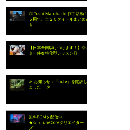
📀 Toshi Maruhashi 作曲活動１
５周年。全２０タイトルまとめ💿
🎸
【日本全国駆けつけます！】◎ギ
ター伴奏特化型レッスン◎
🎉 お知らせ：『note』を開設し
ました！ 🎉
無料BGMを配信中
★☆（TuneCoreクリエイター
ズ）