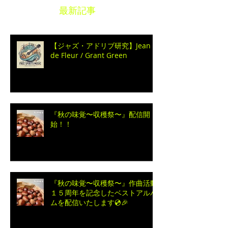
最新記事
【ジャズ・アドリブ研究】Jean
de Fleur / Grant Green
『秋の味覚〜収穫祭〜』配信開
始！！
『秋の味覚〜収穫祭〜』作曲活動
１５周年を記念したベストアルバ
ムを配信いたします💿🎉