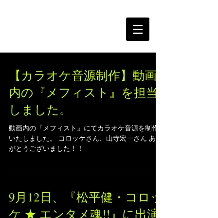
The Free Spirits Music
【カラオケ音源制作】動画
内の『メフィスト』を担当
しました。
動画内の『メフィスト』にてカラオケ音源を制作
いたしました。 コロッケさん、山寺宏一さん あり
がとうございました！！
9月12日、『松平健・コロッ
ケ ★ エンタメ魂!!』に出演