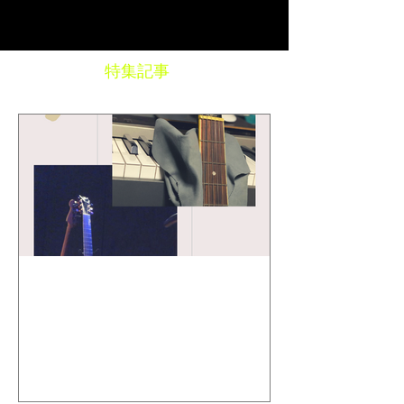
特集記事
Toshi Maruhashi ／ "SONG
BOOK" Stories..