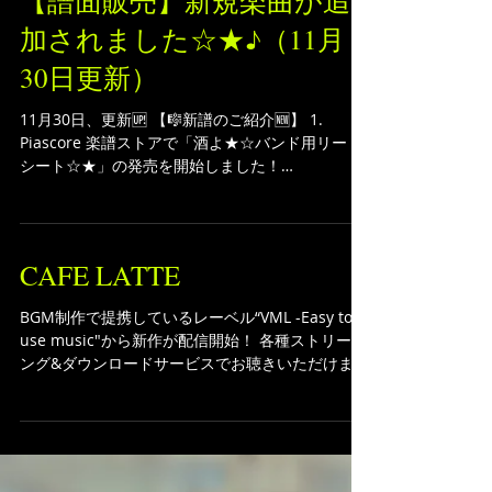
【譜面販売】新規楽曲が追
加されました☆★♪（11月
30日更新）
11月30日、更新🆙 【🎼新譜のご紹介🆕】 1.
Piascore 楽譜ストアで「酒よ★☆バンド用リード
シート☆★」の発売を開始しました！
https://store.piascore.com/scores/224387 2.
Piascore...
CAFE LATTE
BGM制作で提携しているレーベル“VML -Easy to
use music"から新作が配信開始！ 各種ストリーミ
ング&ダウンロードサービスでお聴きいただけます
♪ サクッと聴ける、作業用BGMとしてぴったりな
サウンド。 日々の生活のお供にぜひ！ ▼CAFE
LATTE /...