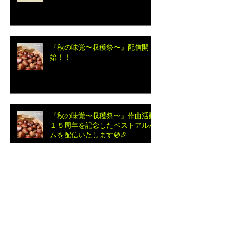
【ジャズ・アドリブ研究】Jean
de Fleur / Grant Green
『秋の味覚〜収穫祭〜』配信開
始！！
『秋の味覚〜収穫祭〜』作曲活動
１５周年を記念したベストアルバ
ムを配信いたします💿🎉