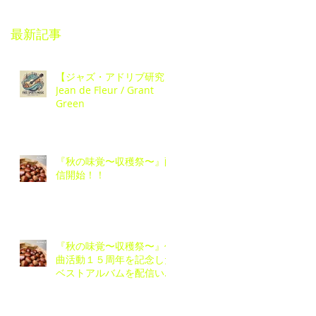
最新記事
【ジャズ・アドリブ研究】
Jean de Fleur / Grant
Green
『秋の味覚〜収穫祭〜』配
信開始！！
『秋の味覚〜収穫祭〜』作
曲活動１５周年を記念した
ベストアルバムを配信いた
します💿🎉