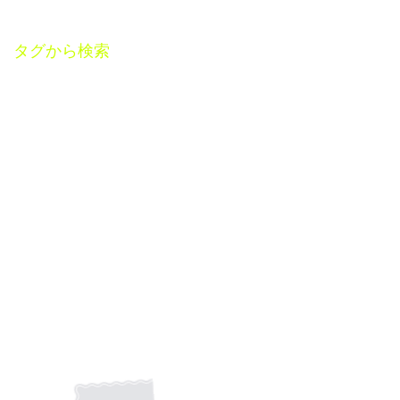
2019年1月
（2）
2件の記事
2018年11月
（1）
1件の記事
タグから検索
SHIMA.
ZIP FM
ads FM
exposition
happynewyear
staysafe
のださとし
アドリブ
アーティストサポート
エフェクター
オリジナル
カバー
ギター
ギターレッスン
ギター伴奏
コロッケ
コロッケさん
コロナ禍
サポート
シンガーソングライター
セッション
バンド
モノマネ
ライブ
ラジオ
リードシート
三重県
全国
初詣
即興
大御心
安納なお
新しい事
新年
明治神宮
東京
氷川神社
演奏
田原俊彦
竹田京右
菊地 裕司
道
音楽