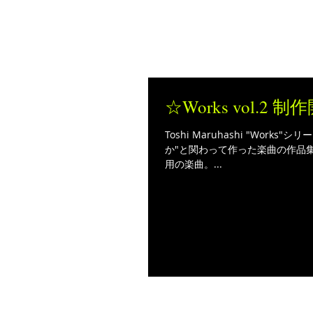
The Free Spirits Music
☆Works vol.2 
Toshi Maruhashi "Works
か"と関わって作った楽曲の作品集
用の楽曲。...