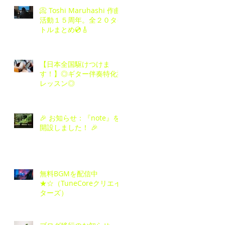
📀 Toshi Maruhashi 作曲
活動１５周年。全２０タイ
トルまとめ💿🎸
【日本全国駆けつけま
す！】◎ギター伴奏特化型
レッスン◎
🎉 お知らせ：『note』を
開設しました！ 🎉
無料BGMを配信中
★☆（TuneCoreクリエイ
ターズ）