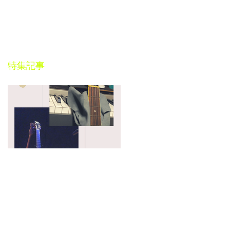
EWS
CONTACT
BLOG
特集記事
だれ
ル
Toshi Maruhashi ／
"SONG BOOK"
Stories..