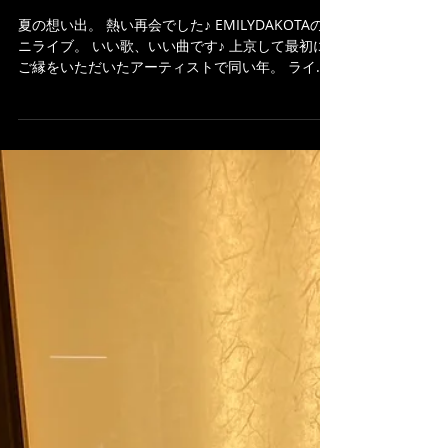
夏の想い出
夏の想い出。 熱い再会でした♪ EMILYDAKOTAのミ
ニライブ。 いい歌、いい曲です♪ 上京して最初に
ご縁をいただいたアーティストで同い年。 ライブ
ハウスだけやなくて、地方に行ったりお祭りでも
演奏したり専門学校の体験授業の素材になったり
と、たくさんの経験をしたバンドです...