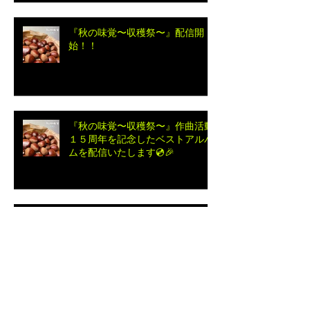
【ジャズ・アドリブ研究】Jean
de Fleur / Grant Green
『秋の味覚〜収穫祭〜』配信開
始！！
『秋の味覚〜収穫祭〜』作曲活動
１５周年を記念したベストアルバ
ムを配信いたします💿🎉
📀 Toshi Maruhashi 作曲活動１
５周年。全２０タイトルまとめ💿